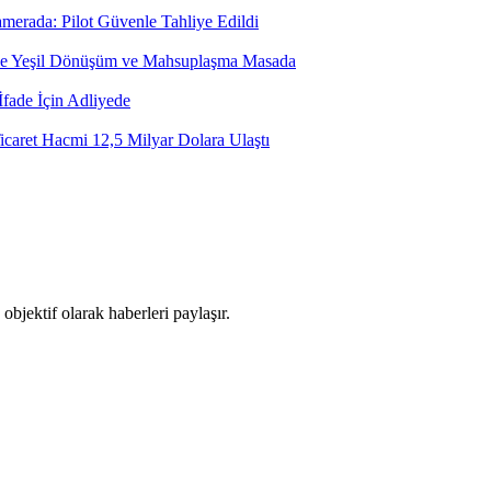
merada: Pilot Güvenle Tahliye Edildi
yide Yeşil Dönüşüm ve Mahsuplaşma Masada
fade İçin Adliyede
icaret Hacmi 12,5 Milyar Dolara Ulaştı
objektif olarak haberleri paylaşır.