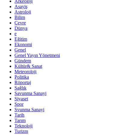
Arkeoloji
Asayiş
Astroloji
Bilim
Çevre
Dünya
e
Eğitim
Ekonomi
Genel
Genel Yayın Yönetmeni
Gündem
Kültür& Sanat
Meteoroloji
Politika
Röportaj
Sağlık
Savunma Sanayi
Siyaset
Spor
Svunma Sanayi
Tarih
Tarım
Teknoloji
Turizm