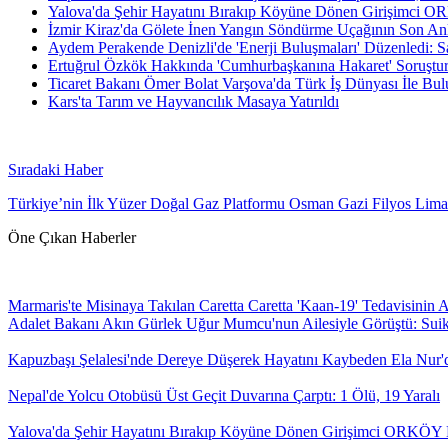
Yalova'da Şehir Hayatını Bırakıp Köyüne Dönen Girişimci O
İzmir Kiraz'da Gölete İnen Yangın Söndürme Uçağının Son Anl
Aydem Perakende Denizli'de 'Enerji Buluşmaları' Düzenledi:
Ertuğrul Özkök Hakkında 'Cumhurbaşkanına Hakaret' Soruşturm
Ticaret Bakanı Ömer Bolat Varşova'da Türk İş Dünyası İle Bulu
Kars'ta Tarım ve Hayvancılık Masaya Yatırıldı
Sıradaki Haber
Türkiye’nin İlk Yüzer Doğal Gaz Platformu Osman Gazi Filyos Liman
Öne Çıkan Haberler
Marmaris'te Misinaya Takılan Caretta Caretta 'Kaan-19' Tedavisinin 
Adalet Bakanı Akın Gürlek Uğur Mumcu'nun Ailesiyle Görüştü: Suika
Kapuzbaşı Şelalesi'nde Dereye Düşerek Hayatını Kaybeden Ela Nur'd
Nepal'de Yolcu Otobüsü Üst Geçit Duvarına Çarptı: 1 Ölü, 19 Yaralı
Yalova'da Şehir Hayatını Bırakıp Köyüne Dönen Girişimci ORKÖY D