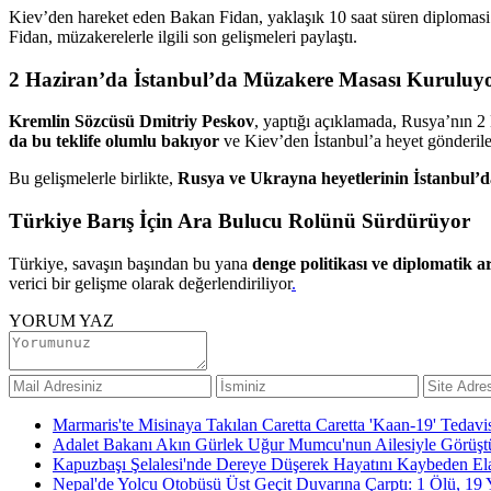
Kiev’den hareket eden Bakan Fidan, yaklaşık 10 saat süren diplomasi
Fidan, müzakerelerle ilgili son gelişmeleri paylaştı.
2 Haziran’da İstanbul’da Müzakere Masası Kuruluy
Kremlin Sözcüsü Dmitriy Peskov
, yaptığı açıklamada, Rusya’nın 2
da bu teklife olumlu bakıyor
ve Kiev’den İstanbul’a heyet gönderil
Bu gelişmelerle birlikte,
Rusya ve Ukrayna heyetlerinin İstanbul’d
Türkiye Barış İçin Ara Bulucu Rolünü Sürdürüyor
Türkiye, savaşın başından bu yana
denge politikası ve diplomatik 
verici bir gelişme olarak değerlendiriliyor
.
YORUM YAZ
Marmaris'te Misinaya Takılan Caretta Caretta 'Kaan-19' Tedavi
Adalet Bakanı Akın Gürlek Uğur Mumcu'nun Ailesiyle Görüştü:
Kapuzbaşı Şelalesi'nde Dereye Düşerek Hayatını Kaybeden Ela
Nepal'de Yolcu Otobüsü Üst Geçit Duvarına Çarptı: 1 Ölü, 19 Y