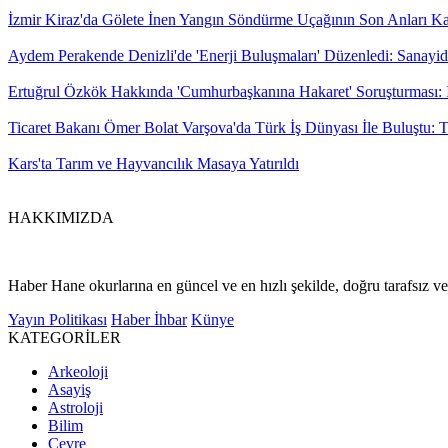
İzmir Kiraz'da Gölete İnen Yangın Söndürme Uçağının Son Anları Ka
Aydem Perakende Denizli'de 'Enerji Buluşmaları' Düzenledi: Sana
Ertuğrul Özkök Hakkında 'Cumhurbaşkanına Hakaret' Soruşturması: İ
Ticaret Bakanı Ömer Bolat Varşova'da Türk İş Dünyası İle Buluştu: T
Kars'ta Tarım ve Hayvancılık Masaya Yatırıldı
HAKKIMIZDA
Haber Hane okurlarına en güncel ve en hızlı şekilde, doğru tarafsız ve 
Yayın Politikası
Haber İhbar
Künye
KATEGORİLER
Arkeoloji
Asayiş
Astroloji
Bilim
Çevre