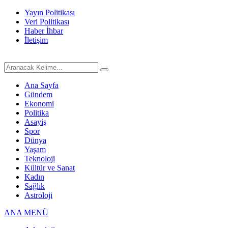
Yayın Politikası
Veri Politikası
Haber İhbar
İletişim
Ana Sayfa
Gündem
Ekonomi
Politika
Asayiş
Spor
Dünya
Yaşam
Teknoloji
Kültür ve Sanat
Kadın
Sağlık
Astroloji
ANA MENÜ