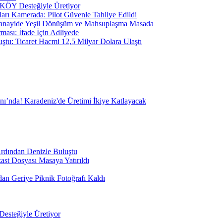
RKÖY Desteğiyle Üretiyor
arı Kamerada: Pilot Güvenle Tahliye Edildi
 Sanayide Yeşil Dönüşüm ve Mahsuplaşma Masada
ası: İfade İçin Adliyede
ştu: Ticaret Hacmi 12,5 Milyar Dolara Ulaştı
ı’nda! Karadeniz'de Üretimi İkiye Katlayacak
Ardından Denizle Buluştu
st Dosyası Masaya Yatırıldı
an Geriye Piknik Fotoğrafı Kaldı
esteğiyle Üretiyor