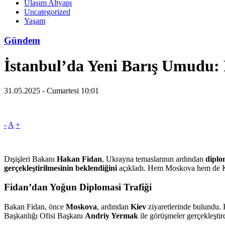
Ulaşım Altyapı
Uncategorized
Yaşam
Gündem
İstanbul’da Yeni Barış Umudu:
31.05.2025 - Cumartesi 10:01
-
A
+
Dışişleri Bakanı
Hakan Fidan
, Ukrayna temaslarının ardından
diplo
gerçekleştirilmesinin beklendiğini
açıkladı. Hem Moskova hem de Kiev
Fidan’dan Yoğun Diplomasi Trafiği
Bakan Fidan, önce
Moskova
, ardından
Kiev
ziyaretlerinde bulundu.
Başkanlığı Ofisi Başkanı
Andriy Yermak
ile görüşmeler gerçekleşti