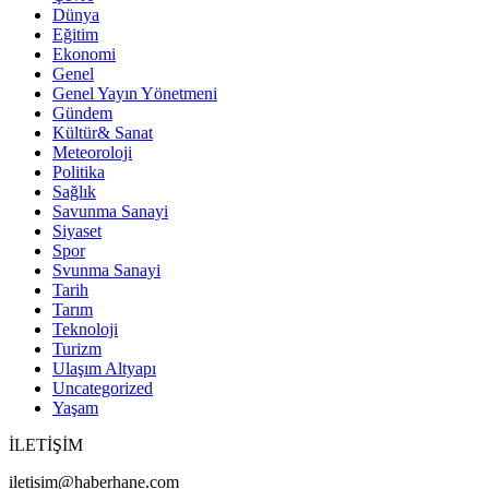
Dünya
Eğitim
Ekonomi
Genel
Genel Yayın Yönetmeni
Gündem
Kültür& Sanat
Meteoroloji
Politika
Sağlık
Savunma Sanayi
Siyaset
Spor
Svunma Sanayi
Tarih
Tarım
Teknoloji
Turizm
Ulaşım Altyapı
Uncategorized
Yaşam
İLETİŞİM
iletisim@haberhane.com