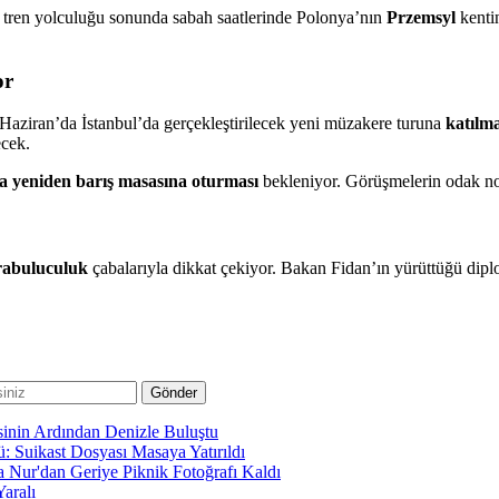
 tren yolculuğu sonunda sabah saatlerinde Polonya’nın
Przemsyl
kentin
or
 Haziran’da İstanbul’da gerçekleştirilecek yeni müzakere turuna
katılm
ecek.
a yeniden barış masasına oturması
bekleniyor. Görüşmelerin odak no
arabuluculuk
çabalarıyla dikkat çekiyor. Bakan Fidan’ın yürüttüğü diplo
sinin Ardından Denizle Buluştu
 Suikast Dosyası Masaya Yatırıldı
 Nur'dan Geriye Piknik Fotoğrafı Kaldı
aralı