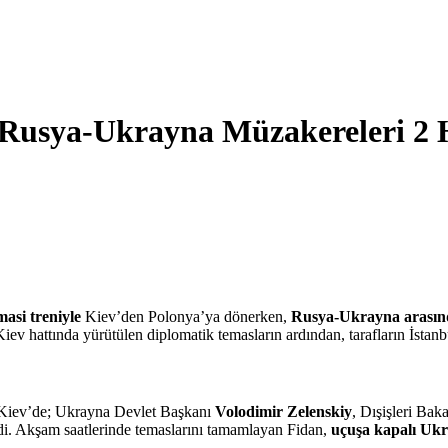
 Rusya-Ukrayna Müzakereleri 2 
masi treniyle
Kiev’den Polonya’ya dönerken,
Rusya-Ukrayna arasınd
 hattında yürütülen diplomatik temasların ardından, tarafların İstanbu
 Kiev’de; Ukrayna Devlet Başkanı
Volodimir Zelenskiy
, Dışişleri Bak
rdi. Akşam saatlerinde temaslarını tamamlayan Fidan,
uçuşa kapalı Ukr