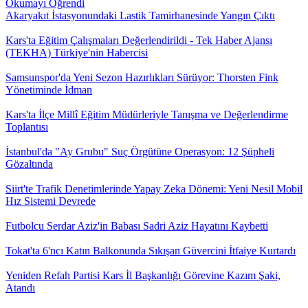
Okumayı Öğrendi
Akaryakıt İstasyonundaki Lastik Tamirhanesinde Yangın Çıktı
Kars'ta Eğitim Çalışmaları Değerlendirildi - Tek Haber Ajansı
(TEKHA) Türkiye'nin Habercisi
Samsunspor'da Yeni Sezon Hazırlıkları Sürüyor: Thorsten Fink
Yönetiminde İdman
Kars'ta İlçe Millî Eğitim Müdürleriyle Tanışma ve Değerlendirme
Toplantısı
İstanbul'da "Ay Grubu" Suç Örgütüne Operasyon: 12 Şüpheli
Gözaltında
Siirt'te Trafik Denetimlerinde Yapay Zeka Dönemi: Yeni Nesil Mobil
Hız Sistemi Devrede
Futbolcu Serdar Aziz'in Babası Sadri Aziz Hayatını Kaybetti
Tokat'ta 6'ncı Katın Balkonunda Sıkışan Güvercini İtfaiye Kurtardı
Yeniden Refah Partisi Kars İl Başkanlığı Görevine Kazım Şaki,
Atandı