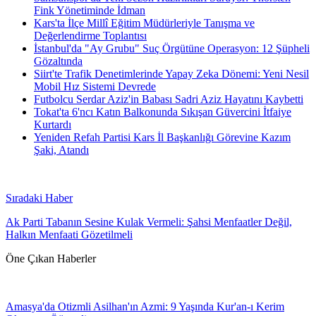
Fink Yönetiminde İdman
Kars'ta İlçe Millî Eğitim Müdürleriyle Tanışma ve
Değerlendirme Toplantısı
İstanbul'da "Ay Grubu" Suç Örgütüne Operasyon: 12 Şüpheli
Gözaltında
Siirt'te Trafik Denetimlerinde Yapay Zeka Dönemi: Yeni Nesil
Mobil Hız Sistemi Devrede
Futbolcu Serdar Aziz'in Babası Sadri Aziz Hayatını Kaybetti
Tokat'ta 6'ncı Katın Balkonunda Sıkışan Güvercini İtfaiye
Kurtardı
Yeniden Refah Partisi Kars İl Başkanlığı Görevine Kazım
Şaki, Atandı
Sıradaki Haber
Ak Parti Tabanın Sesine Kulak Vermeli: Şahsi Menfaatler Değil,
Halkın Menfaati Gözetilmeli
Öne Çıkan Haberler
Amasya'da Otizmli Asilhan'ın Azmi: 9 Yaşında Kur'an-ı Kerim