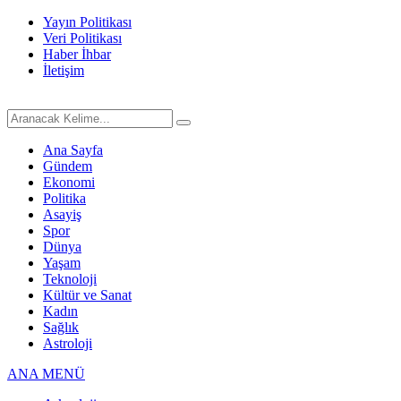
Yayın Politikası
Veri Politikası
Haber İhbar
İletişim
Ana Sayfa
Gündem
Ekonomi
Politika
Asayiş
Spor
Dünya
Yaşam
Teknoloji
Kültür ve Sanat
Kadın
Sağlık
Astroloji
ANA MENÜ