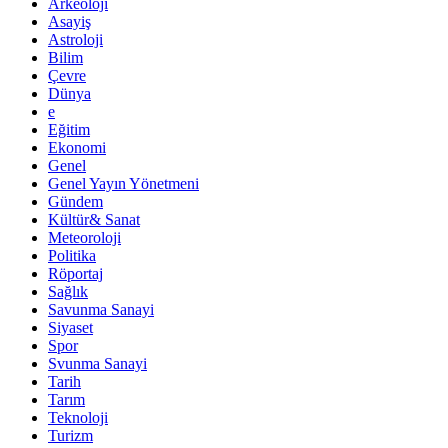
Arkeoloji
Asayiş
Astroloji
Bilim
Çevre
Dünya
e
Eğitim
Ekonomi
Genel
Genel Yayın Yönetmeni
Gündem
Kültür& Sanat
Meteoroloji
Politika
Röportaj
Sağlık
Savunma Sanayi
Siyaset
Spor
Svunma Sanayi
Tarih
Tarım
Teknoloji
Turizm