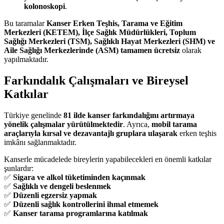
kolonoskopi
.
Bu taramalar
Kanser Erken Teşhis, Tarama ve Eğitim
Merkezleri (KETEM), İlçe Sağlık Müdürlükleri, Toplum
Sağlığı Merkezleri (TSM), Sağlıklı Hayat Merkezleri (SHM) ve
Aile Sağlığı Merkezlerinde (ASM) tamamen ücretsiz
olarak
yapılmaktadır.
Farkındalık Çalışmaları ve Bireysel
Katkılar
Türkiye genelinde
81 ilde kanser farkındalığını artırmaya
yönelik çalışmalar yürütülmektedir
. Ayrıca,
mobil tarama
araçlarıyla kırsal ve dezavantajlı gruplara ulaşarak
erken teşhis
imkânı sağlanmaktadır.
Kanserle mücadelede bireylerin yapabilecekleri en önemli katkılar
şunlardır:
✅
Sigara ve alkol tüketiminden kaçınmak
✅
Sağlıklı ve dengeli beslenmek
✅
Düzenli egzersiz yapmak
✅
Düzenli sağlık kontrollerini ihmal etmemek
✅
Kanser tarama programlarına katılmak