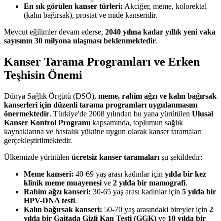
En sık görülen kanser türleri:
Akciğer, meme, kolorektal
(kalın bağırsak), prostat ve mide kanseridir.
Mevcut eğilimler devam ederse,
2040 yılına kadar yıllık yeni vaka
sayısının 30 milyona ulaşması beklenmektedir
.
Kanser Tarama Programları ve Erken
Teşhisin Önemi
Dünya Sağlık Örgütü (DSÖ),
meme, rahim ağzı ve kalın bağırsak
kanserleri için düzenli tarama programları uygulanmasını
önermektedir
. Türkiye'de 2008 yılından bu yana yürütülen
Ulusal
Kanser Kontrol Programı
kapsamında, toplumun sağlık
kaynaklarına ve hastalık yüküne uygun olarak kanser taramaları
gerçekleştirilmektedir.
Ülkemizde yürütülen
ücretsiz kanser taramaları
şu şekildedir:
Meme kanseri:
40-69 yaş arası kadınlar için
yılda bir kez
klinik meme muayenesi
ve
2 yılda bir mamografi
.
Rahim ağzı kanseri:
30-65 yaş arası kadınlar için
5 yılda bir
HPV-DNA testi
.
Kalın bağırsak kanseri:
50-70 yaş arasındaki bireyler için
2
yılda bir Gaitada Gizli Kan Testi (GGK)
ve
10 yılda bir