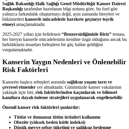
Sağlık Bakanlığı Halk Sağlığı Genel Müdürlüğü Kanser Dairesi
Başkanlığı
tarafından hazırlanan bilgi notuna göre, bu özel gün
yalnızca farkındalık oluşturmayı değil, aynı zamanda bireyleri ve
hükümetleri
kanserle mücadelede harekete geçmeye teşvik
etmeyi
amaçlamaktadır.
2025-2027 yılları için belirlenen
“Benzersizliğimizle Biriz”
teması,
her bireyin kanserle mücadelesinin kendine özgü olduğunu ancak bu
farklılıkların insanları birleştiren bir güç haline geldiğini
vurgulamaktadır.
Kanserin Yaygın Nedenleri ve Önlenebilir
Risk Faktörleri
Kanserin başlıca sebepleri arasında
sağlıksız yaşam tarzı ve
çevresel etmenler
yer almaktadır. Günümüzde kanser vakalarının
yaklaşık üçte biri,
risk faktörlerinden kaçınılarak ve bilimsel
kanıtlara dayalı önleme stratejileri uygulanarak engellenebilir
.
Önemli kanser risk faktörleri şunlardır:
Tütün ve dumansız tütün ürünleri kullanımı
Obezite (yüksek beden kütle indeksi)
Düşük meyve-sebze tüketimi ve sağlıksız beslenme