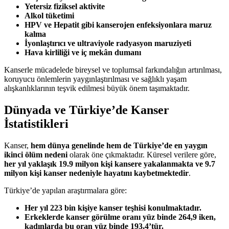
Yetersiz fiziksel aktivite
Alkol tüketimi
HPV ve Hepatit gibi kanserojen enfeksiyonlara maruz
kalma
İyonlaştırıcı ve ultraviyole radyasyon maruziyeti
Hava kirliliği ve iç mekân dumanı
Kanserle mücadelede bireysel ve toplumsal farkındalığın artırılması,
koruyucu önlemlerin yaygınlaştırılması ve sağlıklı yaşam
alışkanlıklarının teşvik edilmesi büyük önem taşımaktadır.
Dünyada ve Türkiye’de Kanser
İstatistikleri
Kanser,
hem dünya genelinde hem de Türkiye’de en yaygın
ikinci ölüm nedeni
olarak öne çıkmaktadır. Küresel verilere göre,
her yıl yaklaşık 19.9 milyon kişi kansere yakalanmakta ve 9.7
milyon kişi kanser nedeniyle hayatını kaybetmektedir
.
Türkiye’de yapılan araştırmalara göre:
Her yıl 223 bin kişiye kanser teşhisi konulmaktadır.
Erkeklerde kanser görülme oranı yüz binde 264,9 iken,
kadınlarda bu oran yüz binde 193,4’tür.