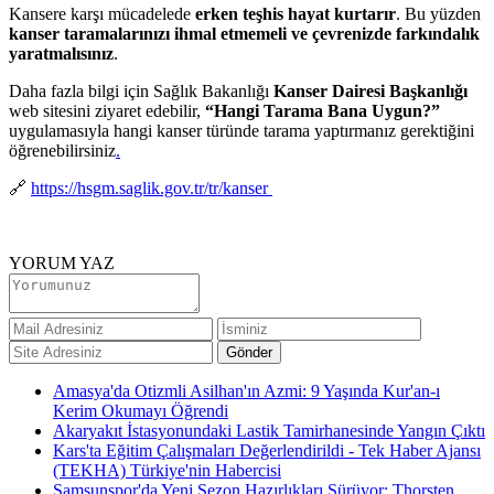
Kansere karşı mücadelede
erken teşhis hayat kurtarır
. Bu yüzden
kanser taramalarınızı ihmal etmemeli ve çevrenizde farkındalık
yaratmalısınız
.
Daha fazla bilgi için Sağlık Bakanlığı
Kanser Dairesi Başkanlığı
web sitesini ziyaret edebilir,
“Hangi Tarama Bana Uygun?”
uygulamasıyla hangi kanser türünde tarama yaptırmanız gerektiğini
öğrenebilirsiniz
.
🔗
https://hsgm.saglik.gov.tr/tr/kanser
YORUM YAZ
Amasya'da Otizmli Asilhan'ın Azmi: 9 Yaşında Kur'an-ı
Kerim Okumayı Öğrendi
Akaryakıt İstasyonundaki Lastik Tamirhanesinde Yangın Çıktı
Kars'ta Eğitim Çalışmaları Değerlendirildi - Tek Haber Ajansı
(TEKHA) Türkiye'nin Habercisi
Samsunspor'da Yeni Sezon Hazırlıkları Sürüyor: Thorsten