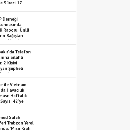
ye Süreci 17
os'ta
lanıyor
 Derneği
turmasında
 Raporu: Ünlü
rin Bağışları
eme Altında
bakır'da Telefon
nına Silahlı
ı: 2 Kişiyi
ayan Şüpheli
landı
ye ile Vietnam
nda Havacılık
ması: Haftalık
Sayısı 42'ye
ldi
med Salah
feri Trabzon Yerel
nda: 'Mısır Kralı