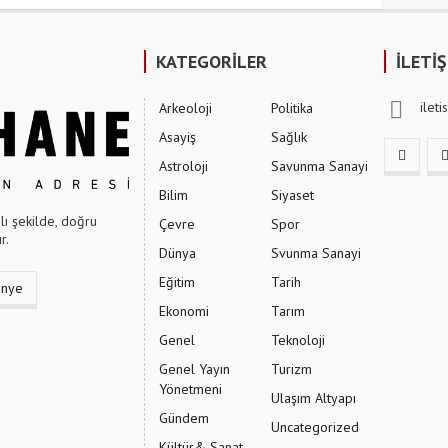
KATEGORİLER
İLETİ
ilet
Arkeoloji
Politika
Asayiş
Sağlık
Astroloji
Savunma Sanayi
Bilim
Siyaset
ı şekilde, doğru
Çevre
Spor
r.
Dünya
Svunma Sanayi
Eğitim
Tarih
ünye
Ekonomi
Tarım
Genel
Teknoloji
Genel Yayın
Turizm
Yönetmeni
Ulaşım Altyapı
Gündem
Uncategorized
Kültür& Sanat