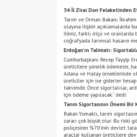
34 İl Zirai Don Felaketinden E
Tarım ve Orman Bakanı İbrahim Y
olayına ilişkin açıklamalarda b
ilimiz, farklı ölçü ve oranlarda 
coğrafyada tarımsal hasarın mey
Erdoğan’ın Talimatı: Sigortalı
Cumhurbaşkanı Recep Tayyip Erd
üreticilere yönelik ödemeler, 
Adana ve Hatay örneklerinde ol
üreticiler için ise giderler hesa
takvimdir. Önce sigortalılar, ar
için ödeme yapılacak.” dedi
.
Tarım Sigortasının Önemi Bir 
Bakan Yumaklı, tarım sigortasın
zararı çok büyük olur. Bu riski g
poliçesinin %70’inin devlet tar
araçlar kullanan üreticilere devl