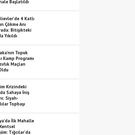
ale Başlatıldı
ievler'de 4 Katlı
ın Çökme Anı
ada: Bitişikteki
a Yıkıldı
yaka’nın Topuk
sı Kamp Programı
ırlık Maçları
 Oldu
im Krizindeki
'da Sahaya İniş
ı: Siyah-
lılar Topbaşı
or
ya'da İlk Mahalle
 Kentsel
üm: Tığcılar'da