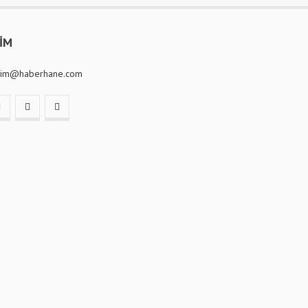
ŞİM
isim@haberhane.com