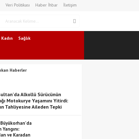
Veri Politikası
Haber İhbar
İletişim
Kadın
Sağlık
ıkan Haberler
ultan'da Alkollü Sürücünün
ığı Motokurye Yaşamını Yitirdi:
ın Tahliyesine Aileden Tepki
 Büyükorhan'da
 Yangını:
an ve Karadan