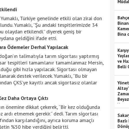
Müdah
tkilendi
umaklı, Türkiye genelinde etkili olan zirai don
Bahçel
Binan
ulundu. Yumaklı, “Şu andaki tespitlerimizde 34
Kamer
bu olaydan etkilendi.” diyerek geniş bir
Bina d
dana geldiğini ifade etti.
lara Ödemeler Derhal Yapılacak
Karşı
oğan’ın talimatıyla tarım sigortası yaptırmış
Yayla
ve Haz
hasar tespitleri tamamlanır tamamlanmaz Mersin,
Belli
duğu gibi hızla yapılacak. Sigortası olmayan
planarak destek verilecek. Yumaklı, “Bu bir
dından ÇKS’ye kayıtlı ancak sigortasız olanlar
Yönet
Altay
Zaman
Kez Daha Ortaya Çıktı
Beyaz
Yapıy
ın önemine dikkat çekerek, “Bir kez olduğunda
öz ardı etmemek gerekir.” dedi. Tarım sigortası
Sakar
afından karşılandığını, ayrıca koruma amaçlı
Bazlı
etin %50 hibe verdiğini belirtti.
Dönüş