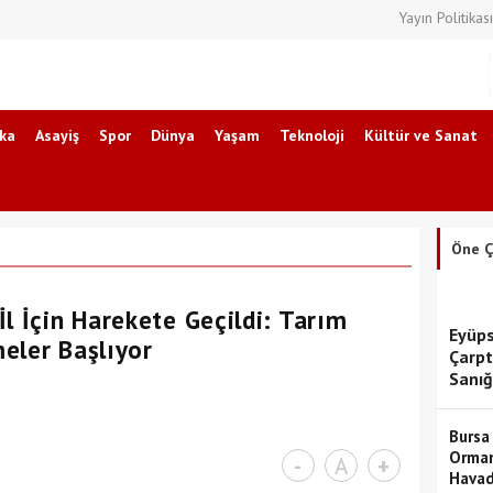
Yayın Politikası
ika
Asayiş
Spor
Dünya
Yaşam
Teknoloji
Kültür ve Sanat
Öne Ç
l İçin Harekete Geçildi: Tarım
Eyüps
eler Başlıyor
Çarpt
Sanığ
Bursa
Orman
-
A
+
Havad