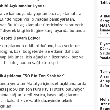
Tahli
ibi Açıklamalar Uyarısı
Ağust
Tamam
ada ve kamuoyunda yapılan bazı açıklamalara
AHBAP
Elinde hiçbir veri olmadan panik yaratan,
Soruş
r. Bu tür açıklamalar üreticimize zarar verir.
MASAK
 diyerek bilgi kirliliğine karşı uyarıda bulundu.
İsimle
İncel
Tespiti Devam Ediyor
Diyar
e gruplarında etkili olduğunu, bazı yerlerde
Dükka
dığını, bazı bölgelerde ise etkinin daha az
Saldır
 yapılabilmesi için ağaçların üzerindeki buz ve
Yaral
artlar oluşmadan sağlıklı tespit
Tutuk
Türki
ik Açıklama: “50 Bin Ton Stok Var”
Arası
Anlaş
asında yer alan Malatya için özel açıklamalarda
Sefer 
klaşık 50 bin ton kuru kayısı stoku bulunuyor.
Yükse
ama sağlar.” dedi. Ayrıca, kayısı ağaçlarının
Moha
çin bakanlık ve valilik düzeyinde teknik
Trans
çıkladı.
Basını