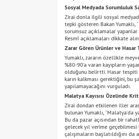
Sosyal Medyada Sorumluluk Sah
Zirai donla ilgili sosyal medy
tepki gösteren Bakan Yumaklı, “
sorumsuz açıklamalar yapanlar va
Resmî açıklamaları dikkate alın.”
Zarar Gören Ürünler ve Hasar 
Yumaklı, zararın özellikle meyv
%80-90’a varan kayıpların yaşan
olduğunu belirtti. Hasar tespiti
karın kalkması gerektiğini, bu ş
yapılamayacağını vurguladı.
Malatya Kayısısı Özelinde Krit
Zirai dondan etkilenen iller ar
bulunan Yumaklı, “Malatya’da ya
Bu da pazar açısından bir rahatl
gelecek yıl verime geçebilmesi i
çalışmaların başlatıldığını da a