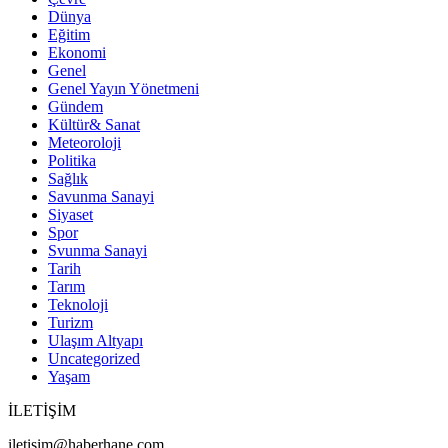
Dünya
Eğitim
Ekonomi
Genel
Genel Yayın Yönetmeni
Gündem
Kültür& Sanat
Meteoroloji
Politika
Sağlık
Savunma Sanayi
Siyaset
Spor
Svunma Sanayi
Tarih
Tarım
Teknoloji
Turizm
Ulaşım Altyapı
Uncategorized
Yaşam
İLETİŞİM
iletisim@haberhane.com