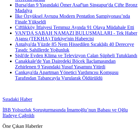
Bursa'dan 9 Yaşındaki Ömer Asaf'tan Singapur'da Çifte Bronz
Madalya
İlke Özyüksel Avrupa Modern Pentatlon Şampiyonası’nda
Finale Yükseldi
Çiftlikköy İtfaiyesi Temmuz Ayında 91 Olaya Müdahale Etti
VAN'DA SABAH NAMAZI BULUŞMALARI - Tek Haber
Ajansı (TEKHA) Türkiye'nin Habercisi
Antalya'da Yüzde 85 Nem Hissedilen Sıcaklığı 40 Dereceye
Taşıdı: Sahillerde Yoğunluk
Şişli'de Evden Klima ve Televizyon Çalan Şüpheli Tutuklandı
Çanakkale'de Yan Dairedeki Böcek İlaçlamasından
Zehirlenen 9 Yaşındaki Yusuf Yaşamını Yitirdi
Çankaya'da Apartman Yönetici Yardımcısı Komşusu
Tarafından Tabancayla Vurularak Öldürüldü
Sıradaki Haber
İBB Yolsuzluk Soruşturmasında İmamoğlu’nun Babası ve Oğlu
İfadeye Çağrıldı
Öne Çıkan Haberler