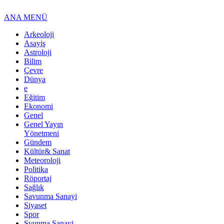
ANA MENÜ
Arkeoloji
Asayiş
Astroloji
Bilim
Çevre
Dünya
e
Eğitim
Ekonomi
Genel
Genel Yayın
Yönetmeni
Gündem
Kültür& Sanat
Meteoroloji
Politika
Röportaj
Sağlık
Savunma Sanayi
Siyaset
Spor
Svunma Sanayi