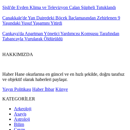
Şişli'de Evden Klima ve Televizyon Çalan Şüpheli Tutuklandı
Çanakkale'de Yan Dairedeki Böcek İlaçlamasından Zehirlenen 9
Yaşındaki Yusuf Yaşamını Yitirdi
Çankaya'da Apartman Yönetici Yardımcısı Komşusu Tarafından
Tabancayla Vurularak Öldürüldü
HAKKIMIZDA
Haber Hane okurlarına en güncel ve en hızlı şekilde, doğru tarafsız
ve objektif olarak haberleri paylaşır.
Yayın Politikası
Haber İhbar
Künye
KATEGORİLER
Arkeoloji
Asayiş
Astroloji
Bilim
Çevre