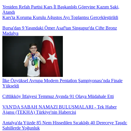
Yeniden Refah Partisi Kars İl Başkanlığı Görevine Kazım Şaki,
Atandı
Kars'ta Koruma Kurulu Ağustos Ayı Toplantısı Gerçekleştirildi
Bursa'dan 9 Yaşındaki Ömer Asaf'tan Singapur'da Çifte Bronz
Madalya
İlke Özyüksel Avrupa Modern Pentatlon Şampiyonası’nda Finale
Yükseldi
Çiftlikköy İtfaiyesi Temmuz Ayında 91 Olaya Müdahale Etti
VAN'DA SABAH NAMAZI BULUŞMALARI - Tek Haber
Ajansı (TEKHA) Türkiye'nin Habercisi
Antalya'da Yüzde 85 Nem Hissedilen Sıcaklığı 40 Dereceye Taşıdı:
Sahillerde Yoğunluk