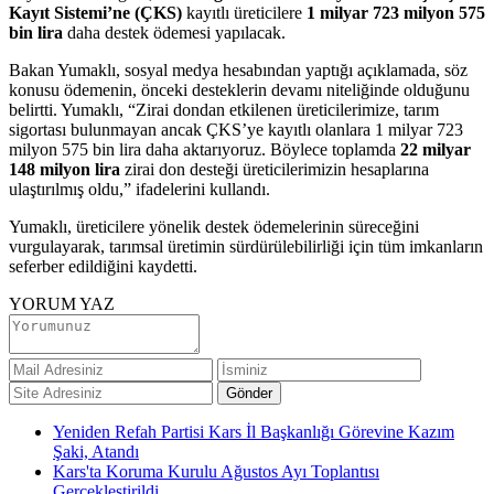
Kayıt Sistemi’ne (ÇKS)
kayıtlı üreticilere
1 milyar 723 milyon 575
bin lira
daha destek ödemesi yapılacak.
Bakan Yumaklı, sosyal medya hesabından yaptığı açıklamada, söz
konusu ödemenin, önceki desteklerin devamı niteliğinde olduğunu
belirtti. Yumaklı, “Zirai dondan etkilenen üreticilerimize, tarım
sigortası bulunmayan ancak ÇKS’ye kayıtlı olanlara 1 milyar 723
milyon 575 bin lira daha aktarıyoruz. Böylece toplamda
22 milyar
148 milyon lira
zirai don desteği üreticilerimizin hesaplarına
ulaştırılmış oldu,” ifadelerini kullandı.
Yumaklı, üreticilere yönelik destek ödemelerinin süreceğini
vurgulayarak, tarımsal üretimin sürdürülebilirliği için tüm imkanların
seferber edildiğini kaydetti.
YORUM YAZ
Yeniden Refah Partisi Kars İl Başkanlığı Görevine Kazım
Şaki, Atandı
Kars'ta Koruma Kurulu Ağustos Ayı Toplantısı
Gerçekleştirildi