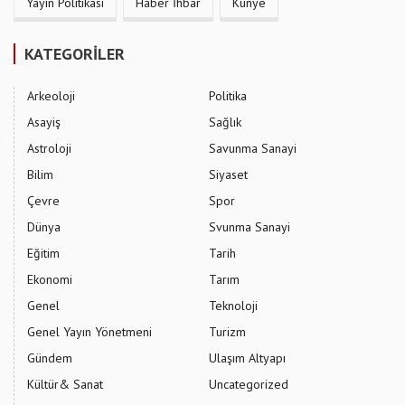
Yayın Politikası
Haber İhbar
Künye
KATEGORİLER
Arkeoloji
Politika
Asayiş
Sağlık
Astroloji
Savunma Sanayi
Bilim
Siyaset
Çevre
Spor
Dünya
Svunma Sanayi
Eğitim
Tarih
Ekonomi
Tarım
Genel
Teknoloji
Genel Yayın Yönetmeni
Turizm
Gündem
Ulaşım Altyapı
Kültür& Sanat
Uncategorized