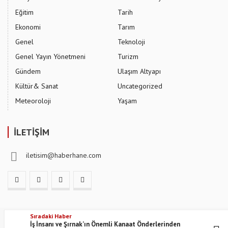
Eğitim
Tarih
Ekonomi
Tarım
Genel
Teknoloji
Genel Yayın Yönetmeni
Turizm
Gündem
Ulaşım Altyapı
Kültür& Sanat
Uncategorized
Meteoroloji
Yaşam
İLETİŞİM
iletisim@haberhane.com
Sıradaki Haber
2024 © Tüm Hakları Saklıdır. Haber Hane
İş İnsanı ve Şırnak’ın Önemli Kanaat Önderlerinden