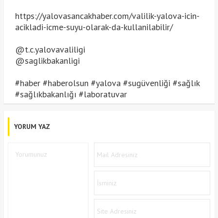
https://yalovasancakhaber.com/valilik-yalova-icin-
acikladi-icme-suyu-olarak-da-kullanilabilir/
@t.c.yalovavaliligi
@saglikbakanligi
#haber
#haberolsun
#yalova
#sugüvenliği
#sağlık
#sağlıkbakanlığı
#laboratuvar
YORUM YAZ