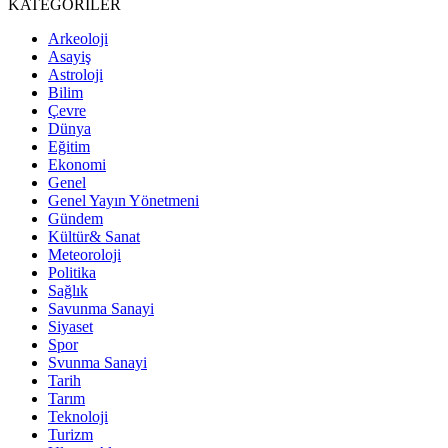
KATEGORİLER
Arkeoloji
Asayiş
Astroloji
Bilim
Çevre
Dünya
Eğitim
Ekonomi
Genel
Genel Yayın Yönetmeni
Gündem
Kültür& Sanat
Meteoroloji
Politika
Sağlık
Savunma Sanayi
Siyaset
Spor
Svunma Sanayi
Tarih
Tarım
Teknoloji
Turizm