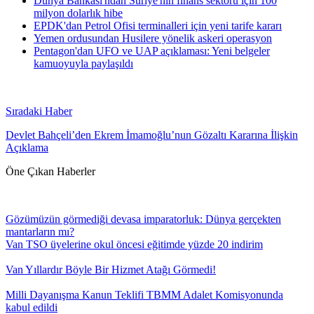
Dünya Bankası'ndan Suriye'nin finans sektörü için 100
milyon dolarlık hibe
EPDK'dan Petrol Ofisi terminalleri için yeni tarife kararı
Yemen ordusundan Husilere yönelik askeri operasyon
Pentagon'dan UFO ve UAP açıklaması: Yeni belgeler
kamuoyuyla paylaşıldı
Sıradaki Haber
Devlet Bahçeli’den Ekrem İmamoğlu’nun Gözaltı Kararına İlişkin
Açıklama
Öne Çıkan Haberler
Gözümüzün görmediği devasa imparatorluk: Dünya gerçekten
mantarların mı?
Van TSO üyelerine okul öncesi eğitimde yüzde 20 indirim
Van Yıllardır Böyle Bir Hizmet Atağı Görmedi!
Milli Dayanışma Kanun Teklifi TBMM Adalet Komisyonunda
kabul edildi