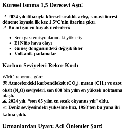
Küresel Isınma 1,5 Dereceyi Aştı!
📌
2024 yılı itibarıyla küresel sıcaklık artışı, sanayi öncesi
döneme kıyasla ilk kez 1,5°C’nin üzerine çıktı.
📌
Bu artışın en büyük nedenleri:
Sera gazı emisyonlarındaki yükseliş
El Niño hava olayı
Güneş döngüsündeki değişiklikler
Volkanik patlamalar
Karbon Seviyeleri Rekor Kırdı
WMO raporuna göre:
🌍
Atmosferdeki karbondioksit (CO₂), metan (CH₄) ve azot
oksit (N₂O) seviyeleri, son 800 bin yılın en yüksek noktasına
ulaştı.
🌊
2024 yılı, “son 65 yılın en sıcak okyanus yılı” oldu.
📈
Deniz seviyesindeki yükselme hızı, 1993’ten bu yana iki
katına çıktı.
Uzmanlardan Uyarı: Acil Önlemler Şart!