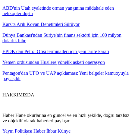
ABD'nin Utah eyaletinde orman yangınına müdahale eden
helikopter düştü
Kars'ta Arılı Kovan Denetimleri Sürüyor
Dünya Bankası'ndan Suriye'nin finans sektörü için 100 milyon
dolarlık hibe
EPDK'dan Petrol Ofisi terminalleri için yeni tarife kararı
Yemen ordusundan Husilere yönelik askeri operasyon
Pentagon'dan UFO ve UAP açıklaması: Yeni belgeler kamuoyuyla
paylaşıldı
HAKKIMIZDA
Haber Hane okurlarına en güncel ve en hızlı şekilde, doğru tarafsız
ve objektif olarak haberleri paylaşır.
Yayın Politikası
Haber İhbar
Künye