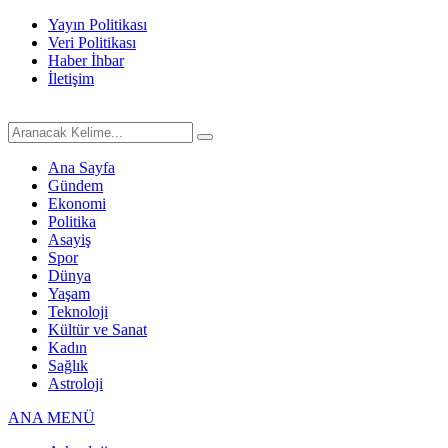
Yayın Politikası
Veri Politikası
Haber İhbar
İletişim
Ana Sayfa
Gündem
Ekonomi
Politika
Asayiş
Spor
Dünya
Yaşam
Teknoloji
Kültür ve Sanat
Kadın
Sağlık
Astroloji
ANA MENÜ