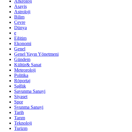
Arkeoloji
Asayiş
Astroloji
Bilim
Çevre
Dünya
e
Eğitim
Ekonomi
Genel
Genel Yayın Yönetmeni
Gündem
Kültür& Sanat
Meteoroloji
Politika
Röportaj
Sağlık
Savunma Sanayi
Siyaset
Spor
Svunma Sanayi
Tarih
Tarım
Teknoloji
Turizm