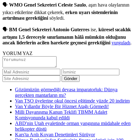
🗣
WMO Genel Sekreteri Celeste Saulo
, aşırı hava olaylarının
yıkıcı etkilerine dikkat çekerek,
erken uyarı sistemlerinin
artırılması gerektiğini
söyledi.
🗣
BM Genel Sekreteri Antonio Guterres
ise,
küresel sıcaklık
artışını 1,5 dereceyle sınırlamanın hâlâ mümkün olduğunu
ancak liderlerin acilen harekete geçmesi gerektiğini
vurguladı
.
YORUM YAZ
Gözümüzün görmediği devasa imparatorluk: Dünya
gerçekten mantarların mı?
Van TSO üyelerine okul öncesi eğitimde yüzde 20 indirim
Van Yıllardır Böyle Bir Hizmet Atağı Görmedi!
Milli Dayanışma Kanun Teklifi TBMM Adalet
Komisyonunda kabul edildi
ABD'nin Utah eyaletinde orman yangınına müdahale eden
helikopter düştü
Kars'ta Arılı Kovan Denetimleri Sürüyor