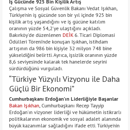
İş Gücünde 925 Bin Kişilik Artış
Çalışma ve Sosyal Güvenlik Bakanı Vedat Işıkhan,
Türkiye’nin iş gücünde son bir yıl içinde 925 bin
kişilik artış yaşandığını ve iş gücüne katılım
oranının yüzde 54,2’ye ulaştığını açıkladı.
Bakırköy’de düzenlenen
DEİK
6. Ticari Diplomasi
Ödülleri Töreni’nde konuşan Işıkhan, istihdam
artışının da 986 bin kişiyle 32 milyon 748 bine
yükseldiğini belirtti. Ayrıca, işsizlik oranının yüzde
8,6 seviyesinde kalarak tek hanelerde seyrini
sürdürdüğünü vurguladı.
“Türkiye Yüzyılı Vizyonu ile Daha
Güçlü Bir Ekonomi”
Cumhurbaşkanı Erdoğan’ın Liderliğiyle Başarılar
Bakan Işıkhan
, Cumhurbaşkanı Recep Tayyip
Erdoğan’ın vizyoner liderliği ve hükümetin istikrarlı
politikalarının ekonomik ve sosyal adalet alanında
büyük kazanımlar sağladığını ifade etti. Türkiye’nin