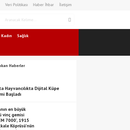
Veri Politikası
Haber İhbar
İletişim
Kadın
Sağlık
ıkan Haberler
ta Hayvancılıkta Dijital Küpe
i Başladı
nın en büyük
ü vinç gemisi
EM 7000', 1915
kale Köprüsü'nün