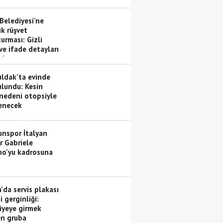
dan geçti
Belediyesi'ne
ik rüşvet
urması: Gizli
ve ifade detayları
ada
ldak'ta evinde
ulundu: Kesin
nedeni otopsiyle
lenecek
nspor İtalyan
r Gabriele
no'yu kadrosuna
’da servis plakası
i gerginliği:
iyeye girmek
en gruba