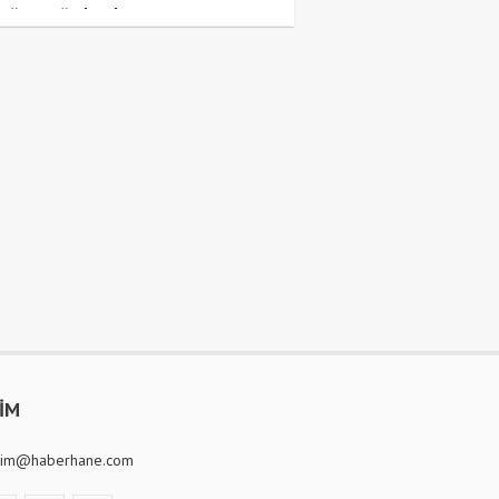
luğuna uğurlandı
ŞİM
isim@haberhane.com