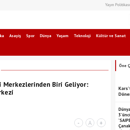
Yayın Politikası
ika
Asayiş
Spor
Dünya
Yaşam
Teknoloji
Kültür ve Sanat
Öne Ç
i Merkezlerinden Biri Geliyor:
Kars'
rkezi
Dönem
Dünya
3'ünc
'SAIP
-
A
+
Çanak