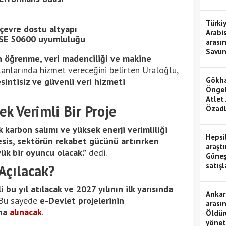
müda
Türkiy
 çevre dostu altyapı
Arabi
 TSE 50600 uyumluluğu
arası
Savun
n öğrenme, veri madenciliği ve makine
imzal
alanlarında hizmet vereceğini belirten Uraloğlu,
Gökha
intisiz ve güvenli veri hizmeti
Öngel
Atlet
ek Verimli Bir Proje
Özadl
Ziyare
 karbon salımı ve yüksek enerji verimliliği
Hepsi
esis, sektörün rekabet gücünü artırırken
araştı
ük bir oyuncu olacak.”
dedi.
Güneş
satışl
Açılacak?
 bu yıl atılacak ve 2027 yılının ilk yarısında
Ankar
 Bu sayede
e-Devlet projelerinin
arası
ına
alınacak
.
Öldür
yönet