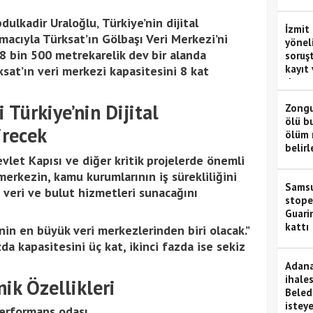
altın
bdulkadir Uraloğlu
,
Türkiye’nin dijital
İzmit 
cıyla Türksat’ın Gölbaşı Veri Merkezi’ni
yönel
8 bin 500 metrekarelik dev bir alanda
soruşt
kayıt 
sat’ın veri merkezi kapasitesini 8 kat
dosy
 Türkiye’nin Dijital
Zongu
ölü b
irecek
ölüm 
belir
vlet Kapısı ve diğer kritik projelerde önemli
merkezin, kamu kurumlarının iş sürekliliğini
Samsu
a veri ve bulut hizmetleri sunacağını
stope
Guari
kattı
’nin en büyük veri merkezlerinden biri olacak.”
zda kapasitesini üç kat, ikinci fazda ise sekiz
Adana
ihales
ik Özellikleri
Beled
istey
performans odası