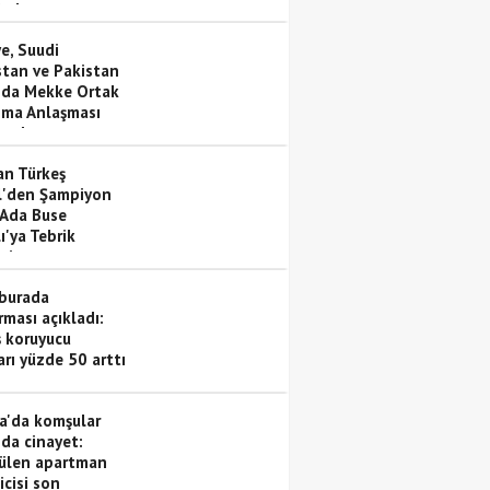
hale
e, Suudi
stan ve Pakistan
nda Mekke Ortak
ma Anlaşması
andı
n Türkeş
'den Şampiyon
 Ada Buse
ı'ya Tebrik
ti
burada
rması açıkladı:
 koruyucu
arı yüzde 50 arttı
a'da komşular
nda cinayet:
ülen apartman
icisi son