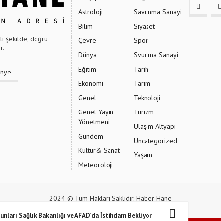
Astroloji
Savunma Sanayi
Bilim
Siyaset
ı şekilde, doğru
Çevre
Spor
r.
Dünya
Svunma Sanayi
Eğitim
Tarih
ünye
Ekonomi
Tarım
Genel
Teknoloji
Genel Yayın
Turizm
Yönetmeni
Ulaşım Altyapı
Gündem
Uncategorized
Kültür& Sanat
Yaşam
Meteoroloji
2024 © Tüm Hakları Saklıdır. Haber Hane
unları Sağlık Bakanlığı ve AFAD’da İstihdam Bekliyor