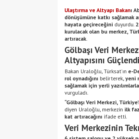
Ulaştırma ve Altyapı Bakan
ı A
dönüşümüne katkı sağlamak ama
hayata geçireceğini
duyurdu.
2
kurulacak olan bu merkez, Türk
artıracak
.
Gölbaşı Veri Merkezi
Altyapısını Güçlend
Bakan Uraloğlu, Türksat’ın
e-De
rol oynadığını
belirterek,
yeni 
sağlamak için yerli yazılımlarl
vurguladı.
“Gölbaşı Veri Merkezi, Türkiye
diyen Uraloğlu, merkezin
ilk fa
kat artıracağını
ifade etti.
Veri Merkezinin Tekn
6 sistem salonu ve 2 yüksek 