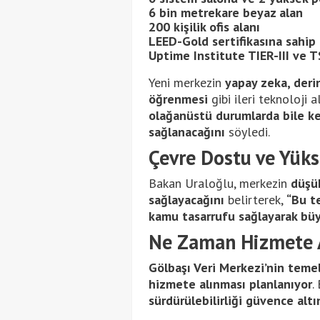
6 bin metrekare beyaz alan
200 kişilik ofis alanı
LEED-Gold sertifikasına sahip
Uptime Institute TIER-III ve
Yeni merkezin
yapay zeka, deri
öğrenmesi
gibi ileri teknoloji 
olağanüstü durumlarda bile kes
sağlanacağını
söyledi.
Çevre Dostu ve Yüks
Bakan Uraloğlu, merkezin
düşük
sağlayacağını
belirterek,
“Bu t
kamu tasarrufu sağlayarak büy
Ne Zaman Hizmete 
Gölbaşı Veri Merkezi’nin temeli
hizmete alınması planlanıyor
.
sürdürülebilirliği güvence alt