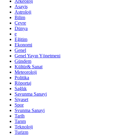
Arkeoloji
Asayiş
Astroloji
Bilim
Çevre
Dünya
e
Eğitim
Ekonomi
Genel
Genel Yayın Yönetmeni
Gündem
Kültür& Sanat
Meteoroloji
Politika
Röportaj
Sağlık
Savunma Sanayi
Siyaset
Spor
Svunma Sanayi
Tarih
Tarım
Teknoloji
Turizm