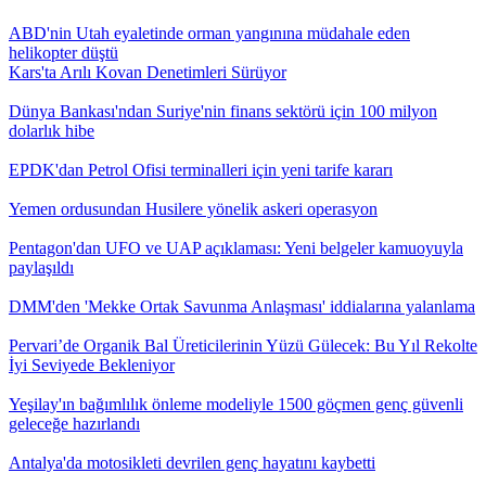
ABD'nin Utah eyaletinde orman yangınına müdahale eden
helikopter düştü
Kars'ta Arılı Kovan Denetimleri Sürüyor
Dünya Bankası'ndan Suriye'nin finans sektörü için 100 milyon
dolarlık hibe
EPDK'dan Petrol Ofisi terminalleri için yeni tarife kararı
Yemen ordusundan Husilere yönelik askeri operasyon
Pentagon'dan UFO ve UAP açıklaması: Yeni belgeler kamuoyuyla
paylaşıldı
DMM'den 'Mekke Ortak Savunma Anlaşması' iddialarına yalanlama
Pervari’de Organik Bal Üreticilerinin Yüzü Gülecek: Bu Yıl Rekolte
İyi Seviyede Bekleniyor
Yeşilay'ın bağımlılık önleme modeliyle 1500 göçmen genç güvenli
geleceğe hazırlandı
Antalya'da motosikleti devrilen genç hayatını kaybetti