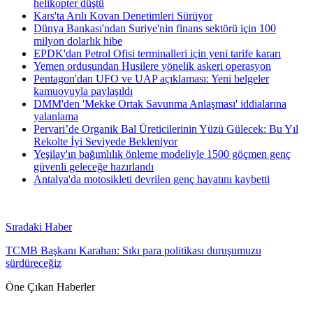
helikopter düştü
Kars'ta Arılı Kovan Denetimleri Sürüyor
Dünya Bankası'ndan Suriye'nin finans sektörü için 100
milyon dolarlık hibe
EPDK'dan Petrol Ofisi terminalleri için yeni tarife kararı
Yemen ordusundan Husilere yönelik askeri operasyon
Pentagon'dan UFO ve UAP açıklaması: Yeni belgeler
kamuoyuyla paylaşıldı
DMM'den 'Mekke Ortak Savunma Anlaşması' iddialarına
yalanlama
Pervari’de Organik Bal Üreticilerinin Yüzü Gülecek: Bu Yıl
Rekolte İyi Seviyede Bekleniyor
Yeşilay'ın bağımlılık önleme modeliyle 1500 göçmen genç
güvenli geleceğe hazırlandı
Antalya'da motosikleti devrilen genç hayatını kaybetti
Sıradaki Haber
TCMB Başkanı Karahan: Sıkı para politikası duruşumuzu
sürdüreceğiz
Öne Çıkan Haberler