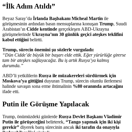
“İlk Adım Atıldı”
Beyaz Saray’da
İrlanda Başbakanı Micheal Martin
ile
görüşmesinin ardından basın mensuplarına konuşan
Trump
, Suudi
Arabistan’ın
Cidde kentinde
gerçekleşen ABD-Ukrayna
görüşmelerinde
Ukrayna’nın 30 günlük geçici ateşkes teklifini
kabul ettiğini
belirtti.
Trump, sürecin önemini şu sözlerle vurguladı:
“Dün Cidde’de büyük bir başarı elde ettik. Eğer yürürlüğe girerse
tam bir ateşkes sağlayacağız. Bu iş artık Rusya’ya kalmış
durumda.”
ABD’li yetkililerin
Rusya ile müzakereleri sürdürmek için
Moskova’ya gittiğini
duyuran Trump, sürecin olumlu ilerlemesi
halinde savaşın sona erme ihtimalinin
%80 oranında artacağını
ifade etti.
Putin ile Görüşme Yapılacak
Trump, önümüzdeki günlerde
Rusya Devlet Başkanı Vladimir
Putin ile görüşeceğini
belirterek,
“Tango yapmak için iki kişi
gerekir”
diyerek barış sürecinin ancak
iki tarafın da onayıyla