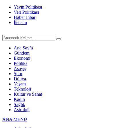
Yayın Politikası
Veri Politikası
Haber İhbar
İletişim
Ana Sayfa
Gündem
Ekonomi
Politika
Asayiş
Spor
Dünya
Yaşam
Teknoloji
Kültür ve Sanat
Kadın
Sağlık
Astroloji
ANA MENÜ