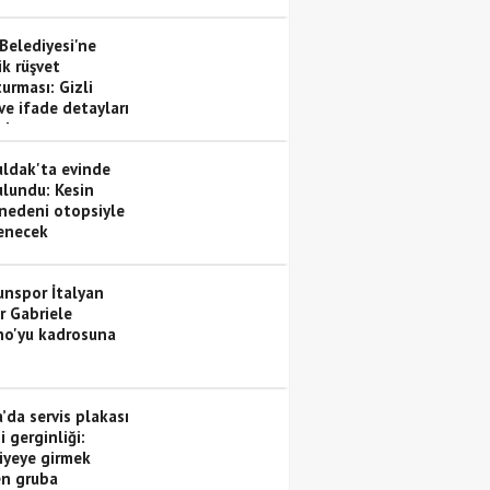
dan geçti
Belediyesi'ne
ik rüşvet
urması: Gizli
ve ifade detayları
ada
ldak'ta evinde
ulundu: Kesin
nedeni otopsiyle
lenecek
nspor İtalyan
r Gabriele
no'yu kadrosuna
’da servis plakası
i gerginliği:
iyeye girmek
en gruba