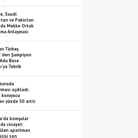
hale
e, Suudi
stan ve Pakistan
nda Mekke Ortak
ma Anlaşması
andı
n Türkeş
'den Şampiyon
 Ada Buse
ı'ya Tebrik
ti
burada
rması açıkladı:
 koruyucu
arı yüzde 50 arttı
a'da komşular
nda cinayet:
ülen apartman
icisi son