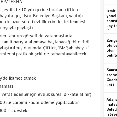
TEP/TEKHA
altın
evlilikte 10 yılı geride bırakan çiftlere
İzmit 
 hayata geçiriyor. Belediye Başkanı, yaptığı
yönel
soruşt
erek, uzun süreli evliliklerin desteklenmesi
kayıt 
uoyuyla paylaştı.
dosy
eren tanıtım görseli de vatandaşlarla
Zongu
isan itibarıyla alınmaya başlanacağı bildirildi.
ölü b
laştırılmış durumda. Çiftler, “Biz Şahinbey’iz”
ölüm 
mlerini pratik bir şekilde tamamlayabilecek.
belir
Samsu
stope
ey’de ikamet etmek
Guari
kattı
şmaması
 vefat edenler için evlilik süresi dikkate alınır)
Adana
1.000 ile çarpımı kadar ödeme yapılacaktır
ihales
Beled
.000 TL destek
istey