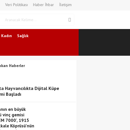
Veri Politikası
Haber İhbar
İletişim
Kadın
Sağlık
ıkan Haberler
ta Hayvancılıkta Dijital Küpe
i Başladı
nın en büyük
ü vinç gemisi
EM 7000', 1915
kale Köprüsü'nün