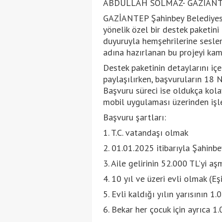
ABDULLAH SOLMAZ- GAZİAN
GAZİANTEP Şahinbey Belediyesi, 
yönelik özel bir destek paketini
duyuruyla hemşehrilerine seslen
adına hazırlanan bu projeyi kam
Destek paketinin detaylarını iç
paylaşılırken, başvuruların 18 N
Başvuru süreci ise oldukça kolay
mobil uygulaması üzerinden işle
Başvuru şartları:
1. T.C. vatandaşı olmak
2. 01.01.2025 itibarıyla Şahinb
3. Aile gelirinin 52.000 TL’yi a
4. 10 yıl ve üzeri evli olmak (Eşi
5. Evli kaldığı yılın yarısının 
6. Bekar her çocuk için ayrıca 1