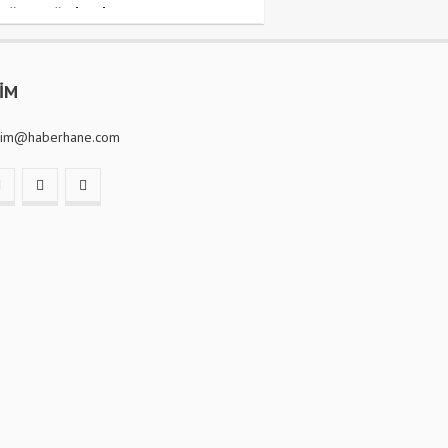
luğuna uğurlandı
ŞİM
isim@haberhane.com