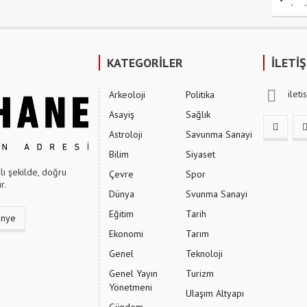
yolcu
KATEGORİLER
İLETİ
ilet
Arkeoloji
Politika
Asayiş
Sağlık
Astroloji
Savunma Sanayi
Bilim
Siyaset
ı şekilde, doğru
Çevre
Spor
r.
Dünya
Svunma Sanayi
Eğitim
Tarih
ünye
Ekonomi
Tarım
Genel
Teknoloji
Genel Yayın
Turizm
Yönetmeni
Ulaşım Altyapı