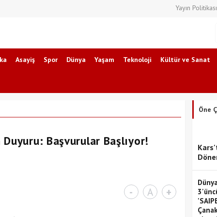
Yayın Politikası
ika
Asayiş
Spor
Dünya
Yaşam
Teknoloji
Kültür ve Sanat
Öne Ç
 Duyuru: Başvurular Başlıyor!
Kars'
Dönem
Dünya
-
A
+
3'ünc
'SAIP
Çanak