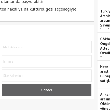
 olanlar da başvurabilir
müda
kten nakdi ya da kültürel gezi seçeneğiyle
Türkiy
Arabi
arası
Savun
imzal
Gökha
Öngel
Atlet
Özadl
Ziyare
Hepsi
araştı
Güneş
satışl
Ankar
arası
Öldür
yönet