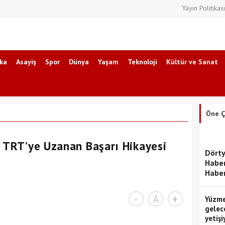
Yayın Politikası
ika
Asayiş
Spor
Dünya
Yaşam
Teknoloji
Kültür ve Sanat
Öne Ç
n TRT’ye Uzanan Başarı Hikayesi
Dörty
Haber
Haber
-
A
+
Yüzme
gelec
yetişi