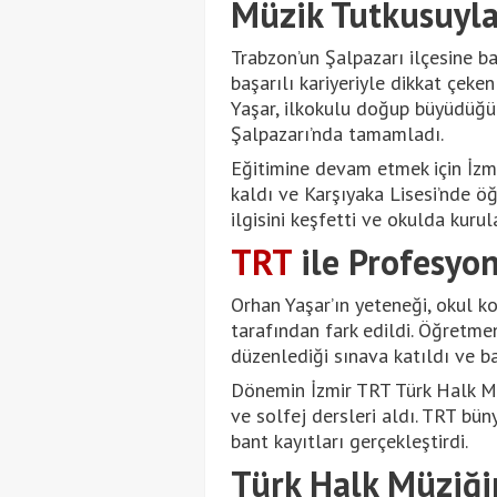
Müzik Tutkusuyla
Trabzon’un Şalpazarı ilçesine b
başarılı kariyeriyle dikkat çeke
Yaşar, ilkokulu doğup büyüdüğü 
Şalpazarı’nda tamamladı.
Eğitimine devam etmek için İzmi
kaldı ve Karşıyaka Lisesi’nde ö
ilgisini keşfetti ve okulda kur
TRT
ile Profesyon
Orhan Yaşar’ın yeteneği, okul k
tarafından fark edildi. Öğretme
düzenlediği sınava katıldı ve ba
Dönemin İzmir TRT Türk Halk M
ve solfej dersleri aldı. TRT bün
bant kayıtları gerçekleştirdi.
Türk Halk Müziğin