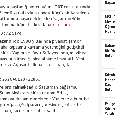
Başla
suyla başladığı yolculuğunu TRT çatısı altında
önemli katkılarda bulundu. Küçük bir Karadeniz
MSÜ D
latformda başarı elde eden Yaşar, müziğin
Mesle
ır tanımadığını bir kez daha
kanıtladı
.
Öğren
Hazır
azandırdı;
1980 yıllarında piyanist şantör
Bakan
daha kapsamlı kavrama yeteneğini geliştirdi
Bir D
Müzik Yapım ve Kayıt Stüdyosunda, müzik ve
Bulun
ayısını bilmediği nice albüme imza attı. Yeni
eniz ve Ağasar halkına nice sanatçılar
Kütah
Haber
Kadın
ve org çalmaktadır;
Sazlardan bağlama,
Bulun
 Şu an Aksistem Müzikte aranjörlük,
apmaya devam etmektedir. Yüzlerce albüm, bir
Eskişe
ptı. Ağasar/Şalpazarı yöresinde yeni sesler
Sürücü
anatçıları ekmek sahibi yaptı.
Yaralı