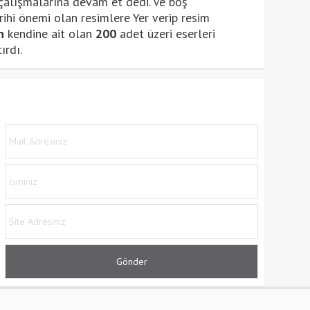
n çalışmalarına devam et dedi. Ve boş
ihi önemi olan resimlere Yer verip resim
n
kendine ait olan
200
adet üzeri eserleri
ırdı.