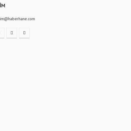
ŞİM
isim@haberhane.com