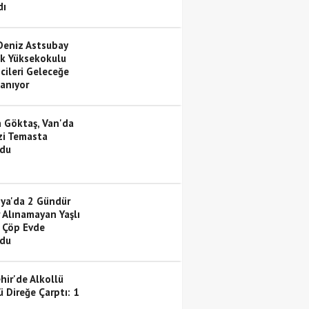
dı
eniz Astsubay
k Yüksekokulu
cileri Geleceğe
lanıyor
 Göktaş, Van'da
izi Temasta
du
ya'da 2 Gündür
 Alınamayan Yaşlı
 Çöp Evde
du
hir'de Alkollü
 Direğe Çarptı: 1