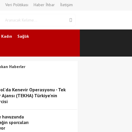
Veri Politikası
Haber İhbar
İletişim
Kadın
Sağlık
ıkan Haberler
ol'da Kenevir Operasyonu - Tek
 Ajansı (TEKHA) Türkiye'nin
cisi
 havuzunda
eğin sporcuları
yor