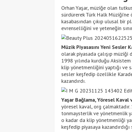
Orhan Yaşar, müziğe olan tutku
sürdürerek Türk Halk Müziği’ne 
kasabasından çıkıp ulusal bir p
evrenselliğini ve yeteneğin sın
Müzik Piyasasını Yeni Sesler K
olarak piyasada çalışıp müziği 
1998 yılında kurduğu Aksistem 
klip yönetmenliğini yaptığı ve s
sesler keşfedip özellikle Karad
kazandırdı.
Yaşar Bağlama, Yöresel Kaval 
yöresel kaval, org çalmaktadır.
tonmaysterlik ve yönetmenlik y
o kadar da klip yönetmenliği ya
keşfedip piyasaya kazandırdığı s