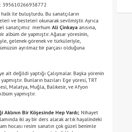
 halk ile buluşturdu. Bu sanatçıların
eri ve besteleri okunarak sevilmiştir. Ayrıca
resel sanatçımız merhum
Ali Çinkaya
anısına,
ir albüm de yapmıştır. Ağasar yöresinin,
yle, gelenek-görenek ve türküleriyle,
türümüzün ayrılmaz bir parçası olduğuna
e ait değildi yaptığı Çalışmalar. Başka yörenin
yapmıştır. Bunların bazıları Ege yöresi, TRT
resi, Malatya, Muğla, Balıkesir, ve Afyon
lbüm yapmıştır.
i Aklının Bir Köşesinde Hep Vardı;
Nihayet
lamında iki ay bir ders alarak artık hayalindeki
sam hocası resim sanatın çok güzel benimle