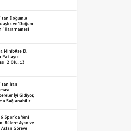
'tan Doğumla
daşlık ve 'Doğum
mi' Kararnamesi
a Minibüse El
 Patlayıcı
ısı: 2 Ölü, 13
'tan İran
aması:
reler İyi Gidiyor,
ma Sağlanabilir
36 Spor'da Yeni
: Bülent Ayan ve
 Aslan Göreve