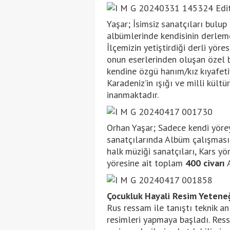
Yaşar; İsimsiz sanatçıları bulup
albümlerinde kendisinin derlemel
İlçemizin yetiştirdiği derli yö
onun eserlerinden oluşan özel b
kendine özgü hanım/kız kıyafeti
Karadeniz’in ışığı ve milli kül
inanmaktadır.
Orhan Yaşar; Sadece kendi yörey
sanatçılarında Albüm çalışması 
halk müziği sanatçıları, Kars yö
yöresine ait toplam
400 civarı
A
Çocukluk Hayali Resim Yeteneğ
Rus ressam ile tanıştı teknik an
resimleri yapmaya başladı. Res