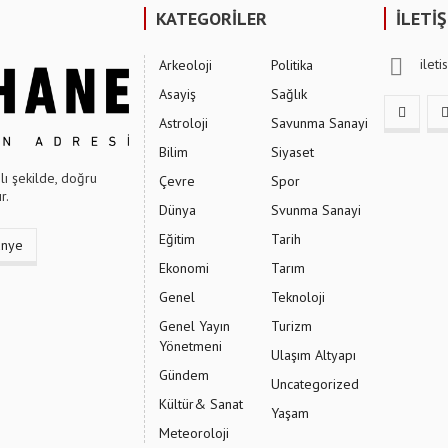
KATEGORİLER
İLETİ
ilet
Arkeoloji
Politika
Asayiş
Sağlık
Astroloji
Savunma Sanayi
Bilim
Siyaset
ı şekilde, doğru
Çevre
Spor
r.
Dünya
Svunma Sanayi
Eğitim
Tarih
ünye
Ekonomi
Tarım
Genel
Teknoloji
Genel Yayın
Turizm
Yönetmeni
Ulaşım Altyapı
Gündem
Uncategorized
Kültür& Sanat
Yaşam
Meteoroloji