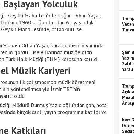
 Başlayan Yolculuk
ağlı Geyikli Mahallesi’nde doğan Orhan Yaşar,
Trump
n bir isim. 1960 doğumlu olan 65 yaşındaki
Vatan
Geyikli Mahallesi’nde, ortaokulu ise
Turiz
r’e giden Orhan Yaşar, burada abisinin yanında
ğrenim gördü. Lise yıllarında müziğe olan
Şam'd
Yapımı
ulan Türk Halk Müziği (THM) korosuna katıldı.
Saldır
el Müzik Kariyeri
Yaralı
orosunun ilk çalışmasında müzik öğretmeni
Trump
ninin yönlendirmesiyle İzmir TRT’nin
Açıkl
şarılı oldu.
Müzake
Anlaş
üziği Müdürü Durmuş Yazıcıoğlu’ndan şan, nota
yesinde birçok canlı yayın programına katıldı ve
Kars 
Dönem
e Katkıları
Sedat