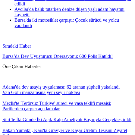
edildi
Avcılar'da balık tutarken denize düşen yaşlı adam hayatını
kaybetti
Bursa'da iki motosiklet çarpıştı: Çocuk sürücü ve yolcu
yaralandı
Sıradaki Haber
Bursa’da Dev Uyuşturucu Operasyonu: 600 Polis Katıldı!
Öne Çıkan Haberler
Adana'da dev asayiş uygulaması: 62 aranan şüpheli yakalandı
Van Gölü manzarasına yeni seyir noktası
Meclis'te 'Terörsüz Türkiye' süreci ve yasa teklifi mesaisi:
Partilerden çarpıcı açıklamalar
Siirt’te İki Günde İki Açık Kalp Ameliyatı Başarıyla Gerçekleştirildi
Bakan Yumaklı, Kars'ta Gravyer ve Kaşar Üretim Tesisini Ziyaret