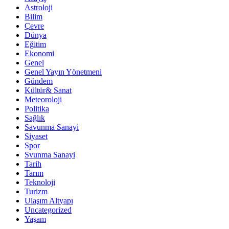
Astroloji
Bilim
Çevre
Dünya
Eğitim
Ekonomi
Genel
Genel Yayın Yönetmeni
Gündem
Kültür& Sanat
Meteoroloji
Politika
Sağlık
Savunma Sanayi
Siyaset
Spor
Svunma Sanayi
Tarih
Tarım
Teknoloji
Turizm
Ulaşım Altyapı
Uncategorized
Yaşam