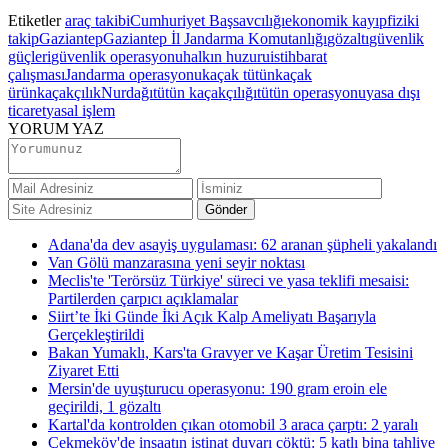
Etiketler
araç takibi
Cumhuriyet Başsavcılığı
ekonomik kayıp
fiziki
takip
Gaziantep
Gaziantep İl Jandarma Komutanlığı
gözaltı
güvenlik
güçleri
güvenlik operasyonu
halkın huzuru
istihbarat
çalışması
Jandarma operasyonu
kaçak tütün
kaçak
ürün
kaçakçılık
Nurdağı
tütün kaçakçılığı
tütün operasyonu
yasa dışı
ticaret
yasal işlem
YORUM YAZ
Adana'da dev asayiş uygulaması: 62 aranan şüpheli yakalandı
Van Gölü manzarasına yeni seyir noktası
Meclis'te 'Terörsüz Türkiye' süreci ve yasa teklifi mesaisi:
Partilerden çarpıcı açıklamalar
Siirt’te İki Günde İki Açık Kalp Ameliyatı Başarıyla
Gerçekleştirildi
Bakan Yumaklı, Kars'ta Gravyer ve Kaşar Üretim Tesisini
Ziyaret Etti
Mersin'de uyuşturucu operasyonu: 190 gram eroin ele
geçirildi, 1 gözaltı
Kartal'da kontrolden çıkan otomobil 3 araca çarptı: 2 yaralı
Çekmeköy'de inşaatın istinat duvarı çöktü: 5 katlı bina tahliye