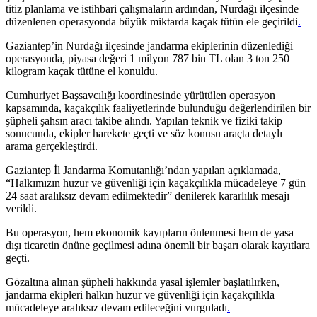
titiz planlama ve istihbari çalışmaların ardından, Nurdağı ilçesinde
düzenlenen operasyonda büyük miktarda kaçak tütün ele geçirildi
.
Gaziantep’in Nurdağı ilçesinde jandarma ekiplerinin düzenlediği
operasyonda, piyasa değeri 1 milyon 787 bin TL olan 3 ton 250
kilogram kaçak tütüne el konuldu.
Cumhuriyet Başsavcılığı koordinesinde yürütülen operasyon
kapsamında, kaçakçılık faaliyetlerinde bulunduğu değerlendirilen bir
şüpheli şahsın aracı takibe alındı. Yapılan teknik ve fiziki takip
sonucunda, ekipler harekete geçti ve söz konusu araçta detaylı
arama gerçekleştirdi.
Gaziantep İl Jandarma Komutanlığı’ndan yapılan açıklamada,
“Halkımızın huzur ve güvenliği için kaçakçılıkla mücadeleye 7 gün
24 saat aralıksız devam edilmektedir” denilerek kararlılık mesajı
verildi.
Bu operasyon, hem ekonomik kayıpların önlenmesi hem de yasa
dışı ticaretin önüne geçilmesi adına önemli bir başarı olarak kayıtlara
geçti.
Gözaltına alınan şüpheli hakkında yasal işlemler başlatılırken,
jandarma ekipleri halkın huzur ve güvenliği için kaçakçılıkla
mücadeleye aralıksız devam edileceğini vurguladı
.