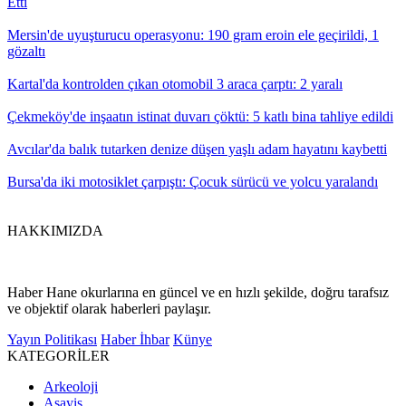
Etti
Mersin'de uyuşturucu operasyonu: 190 gram eroin ele geçirildi, 1
gözaltı
Kartal'da kontrolden çıkan otomobil 3 araca çarptı: 2 yaralı
Çekmeköy'de inşaatın istinat duvarı çöktü: 5 katlı bina tahliye edildi
Avcılar'da balık tutarken denize düşen yaşlı adam hayatını kaybetti
Bursa'da iki motosiklet çarpıştı: Çocuk sürücü ve yolcu yaralandı
HAKKIMIZDA
Haber Hane okurlarına en güncel ve en hızlı şekilde, doğru tarafsız
ve objektif olarak haberleri paylaşır.
Yayın Politikası
Haber İhbar
Künye
KATEGORİLER
Arkeoloji
Asayiş