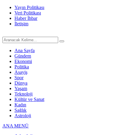
Yayın Politikası
Veri Politikası
Haber İhbar
İletişim
Ana Sayfa
Gündem
Ekonomi
Politika
Asayiş
Spor
Dünya
Yaşam
Teknoloji
Kültür ve Sanat
Kadın
Sağlık
Astroloji
ANA MENÜ