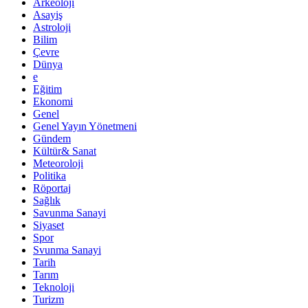
Arkeoloji
Asayiş
Astroloji
Bilim
Çevre
Dünya
e
Eğitim
Ekonomi
Genel
Genel Yayın Yönetmeni
Gündem
Kültür& Sanat
Meteoroloji
Politika
Röportaj
Sağlık
Savunma Sanayi
Siyaset
Spor
Svunma Sanayi
Tarih
Tarım
Teknoloji
Turizm