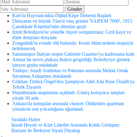
Kars'ta Hayvancılıkta Dijital Küpe Dönemi Başladı
Dünyanın en büyük 3'üncü vinç gemisi 'SAIPEM 7000', 1915
Çanakkale Köprüsü'nün altından geçti
İzmit Belediyesi'ne yönelik rüşvet soruşturması: Gizli kayıt ve
ifade detayları dosyada
Zonguldak'ta evinde ölü bulundu: Kesin ölüm nedeni otopsiyle
belirlenecek
Samsunspor İtalyan stoper Gabriele Guarino'yu kadrosuna kattı
Adana’da servis plakası ihalesi gerginliği: Belediyeye girmek
isteyen gruba müdahale
Türkiye, Suudi Arabistan ve Pakistan arasında Mekke Ortak
Savunma Anlaşması imzalandı
Gökhan Türkeş Öngel'den Şampiyon Atlet Ada Buse Özadlı'ya
Tebrik Ziyareti
Hepsiburada araştırması açıkladı: Güneş koruyucu satışları
yüzde 50 arttı
Ankara'da komşular arasında cinayet: Öldürülen apartman
yöneticisi son yolculuğuna uğurlandı
Sıradaki Haber
İmralı Heyeti ve Kürt Liderler Arasında Kritik Görüşme:
Barzani ile İlerleyen Siyasi Diyalog