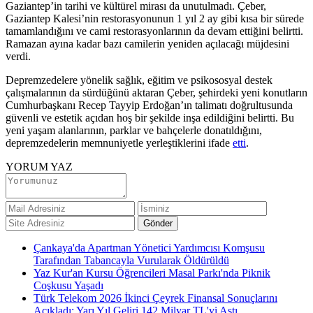
Gaziantep’in tarihi ve kültürel mirası da unutulmadı. Çeber,
Gaziantep Kalesi’nin restorasyonunun 1 yıl 2 ay gibi kısa bir sürede
tamamlandığını ve cami restorasyonlarının da devam ettiğini belirtti.
Ramazan ayına kadar bazı camilerin yeniden açılacağı müjdesini
verdi.
Depremzedelere yönelik sağlık, eğitim ve psikososyal destek
çalışmalarının da sürdüğünü aktaran Çeber, şehirdeki yeni konutların
Cumhurbaşkanı Recep Tayyip Erdoğan’ın talimatı doğrultusunda
güvenli ve estetik açıdan hoş bir şekilde inşa edildiğini belirtti. Bu
yeni yaşam alanlarının, parklar ve bahçelerle donatıldığını,
depremzedelerin memnuniyetle yerleştiklerini ifade
etti
.
YORUM YAZ
Çankaya'da Apartman Yönetici Yardımcısı Komşusu
Tarafından Tabancayla Vurularak Öldürüldü
Yaz Kur'an Kursu Öğrencileri Masal Parkı'nda Piknik
Coşkusu Yaşadı
Türk Telekom 2026 İkinci Çeyrek Finansal Sonuçlarını
Açıkladı: Yarı Yıl Geliri 142 Milyar TL'yi Aştı