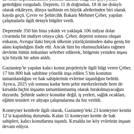
getirdiğini vurguladı. Deprem, 11 ili doğrudan, 18 ili ise dolaylı
olarak etkileyen, dünya tarihinin en büyük afetlerinden biri olarak
kayda geçti. Çevre ve Şehircilik Bakanı Mehmet Çeber, yapılan
çalışmalarla ilgili detaylı bilgiler verdi.
Depremde 350 bin bina yıkıldı ve yaklaşık 106 milyar dolar
civarında bir maliyet ortaya çıktı. Çeber, deprem sonrası oluşan
enkazın, Avrupa’daki birçok ülkenin yüzölçümünden daha geniş bir
alanı kapladığını ifade etti. Ancak tüm bu olumsuzluklara rağmen
devletin bütün imkanları seferber edilerek, bölgenin yeniden inşası
için büyük bir adım atıldı.
Gaziantep’te yapılan kalıcı konut projeleriyle ilgili bilgi veren Çeber,
17 bin 800 hak sahibine yönelik inşa edilen 5 bin konutun
tamamlandığını ve hak sahiplerinin evlerine taşındığını belirtti.
Ayrıca, 2025 yılı sonuna kadar hem şehir merkezlerinde hem de
kırsalda hiçbir inşaatın tamamlanmamış olarak bırakılmayacağını
duyurdu. Şehirde sadece konutlar değil, iş yerleri, sağlık ocakları,
eğitim tesisleri ve altyapı çalışmalarına da hız verildi.
Konteyner kentlerle ilgili olarak, Gaziantep’teki 23 konteyner kentin
12’si kapatılmış durumda. Kalan 11 konteyner kentte de hak
sahipleri, kalıcı konutlarına taşındı. Kırsalda ise köy evlerinin inşaatı
devam ediyor.