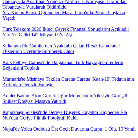
Çankaya'da Apartman Yönetici Yardımcısı Komşusu Tarafından
Tabancayla Vurularak Öldürüldü
Yaz Kur'an Kursu Öğrencileri Masal Parkı'nda Piknik Coşkusu
Yaşadı
Türk Telekom 2026 İkinci Çeyrek Finansal Sonuçlarını Açıkladı:
Yarı Yıl Geliri 142 Milyar TL'yi Aştı
Sultangazi'de Camilerden Ayakkabı Çalan Hırsız Kamerada:
Dizlerinin Üzerinde Sürünerek Çaldı
Kars Fethiye Camisi'nde Dalgalanan Türk Bayrağı Görenlerin
Beğenisini Topladı
Marmaris'te Misinaya Takılan Caretta Caretta 'Kaan-19' Tedavisinin
Ardından Denizle Buluştu
Adalet Bakanı Akın Gürlek Uğur Mumcu'nun Ailesiyle Görüştü:
Suikast Dosyası Masaya Yatırıldı
Kapuzbaşı Şelalesi'nde Dereye Düşerek Hayatını Kaybeden Ela
Nur'dan Geriye Piknik Fotoğrafı Kaldı
Nepal'de Yolcu Otobüsü Üst Geçit Duvarına Çarptı: 1 Ölü, 19 Yaralı