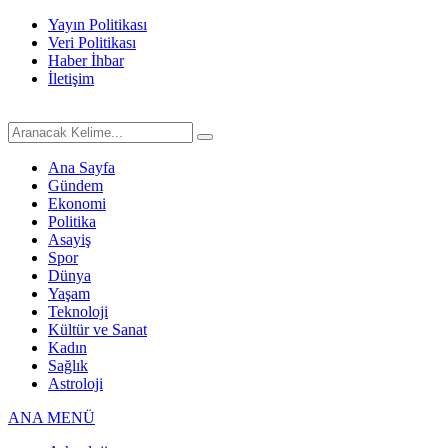
Yayın Politikası
Veri Politikası
Haber İhbar
İletişim
Ana Sayfa
Gündem
Ekonomi
Politika
Asayiş
Spor
Dünya
Yaşam
Teknoloji
Kültür ve Sanat
Kadın
Sağlık
Astroloji
ANA MENÜ