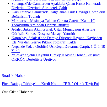
Sultangazi'de Camilerden Ayakkabı Çalan Hırsız Kamerada:
Dizlerinin Üzerinde Sürünerek Çaldı
Kars Fethiye Camisi'nde Dalgalanan Türk Bayrağı Görenlerin
Beğenisini Topladı
Marmaris'te Misinaya Takılan Caretta Caretta 'Kaan-19'
Tedavisinin Ardından Denizle Buluştu
Adalet Bakanı Akın Gürlek Uğur Mumcu'nun Ailesiyle
Görüştü: Suikast Dosyası Masaya Yatırıldı
Kapuzbaşı Şelalesi'nde Dereye Düşerek Hayatını Kaybeden
Ela Nur'dan Geriye Piknik Fotoğrafı Kaldı
Nepal'de Yolcu Otobüsü Üst Geçit Duvarına Çarptı: 1 Ölü, 19
Yaralı
Yalova'da Şehir Hayatını Bırakıp Köyüne Dönen Girişimci
ORKÖY Desteğiyle Üretiyor
Sıradaki Haber
Fitch Ratings Türkiye'nin Kredi Notunu "BB-" Olarak Teyit Etti
Öne Çıkan Haberler