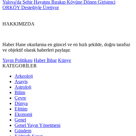
Yalova'da Şehir Hayatını Bırakıp Köyüne Dönen Girişimci
ORKÖY Desteğiyle Üretiyor
HAKKIMIZDA
Haber Hane okurlarına en güncel ve en hızlı şekilde, doğru tarafsız
ve objektif olarak haberleri paylaşır.
Yayın Politikası
Haber İhbar
Künye
KATEGORİLER
Arkeoloji
Asayiş
Astroloji
Bilim
Çevre
Dünya
Eğitim
Ekonomi
Genel
Genel Yayın Yönetmeni
Gündem