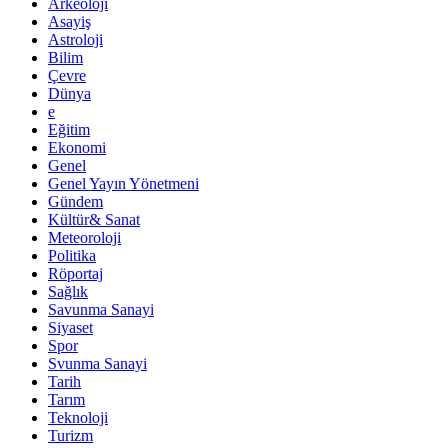
Arkeoloji
Asayiş
Astroloji
Bilim
Çevre
Dünya
e
Eğitim
Ekonomi
Genel
Genel Yayın Yönetmeni
Gündem
Kültür& Sanat
Meteoroloji
Politika
Röportaj
Sağlık
Savunma Sanayi
Siyaset
Spor
Svunma Sanayi
Tarih
Tarım
Teknoloji
Turizm