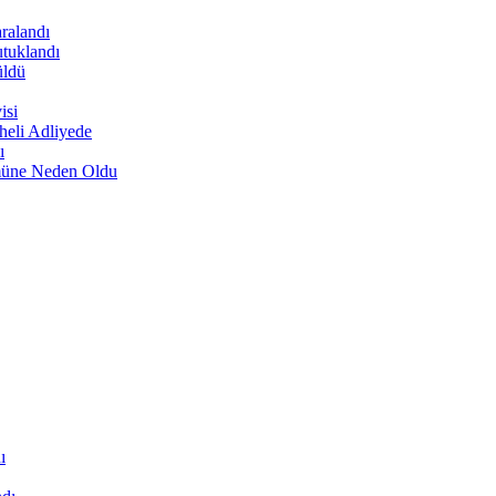
ralandı
tuklandı
üldü
isi
heli Adliyede
ı
ümüne Neden Oldu
ı