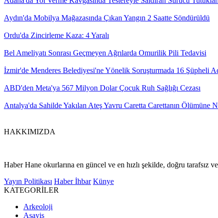
Adana'da Yol Verme Kavgasında Testereyle Saldıran Sürücü Tutukla
Aydın'da Mobilya Mağazasında Çıkan Yangın 2 Saatte Söndürüldü
Ordu'da Zincirleme Kaza: 4 Yaralı
Bel Ameliyatı Sonrası Geçmeyen Ağrılarda Omurilik Pili Tedavisi
İzmir'de Menderes Belediyesi'ne Yönelik Soruşturmada 16 Şüpheli A
ABD'den Meta'ya 567 Milyon Dolar Çocuk Ruh Sağlığı Cezası
Antalya'da Sahilde Yakılan Ateş Yavru Caretta Carettanın Ölümüne 
HAKKIMIZDA
Haber Hane okurlarına en güncel ve en hızlı şekilde, doğru tarafsız ve 
Yayın Politikası
Haber İhbar
Künye
KATEGORİLER
Arkeoloji
Asayiş