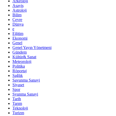
Arkeoloji
Asayiş
Astroloji
Bilim
Çevre
Dünya
e
Eğitim
Ekonomi
Genel
Genel Yayın Yönetmeni
Gündem
Kültür& Sanat
Meteoroloji
Politika
Röportaj
Sağlık
Savunma Sanayi
Siyaset
Spor
Svunma Sanayi
Tarih
Tarım
Teknoloji
Turizm