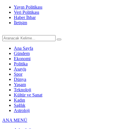
Yayın Politikası
Veri Politikası
Haber İhbar
İletişim
Ana Sayfa
Gündem
Ekonomi
Politika
Asayiş
Spor
Dünya
Yaşam
Teknoloji
Kültür ve Sanat
Kadın
Sağlık
Astroloji
ANA MENÜ