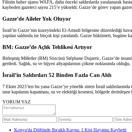
Filistin haber ajansı WAFA, daha önceki saldırılarda yaralanarak has
kaybeden gazeteci sayısı 215’e yükseldi. Gazze’de görev yapan gazetecil
Gazze’de Aileler Yok Oluyor
İsrail’in Gazze’nin kuzeyindeki El-Amudi bölgesine düzenlediği hava s
yapılan saldırıda ise birçok kişi yaralandı. Gazze hükümeti, bugüne kad
BM: Gazze’de Açlık Tehlikesi Artıyor
Birleşmiş Milletler (BM) Sözcüsü Stéphane Dujarric, Gazze’de insani 
geriledi. Sağlık, su ve hijyen altyapılarının çökme noktasında olduğu, h
İsrail’in Saldırıları 52 Binden Fazla Can Aldı
7 Ekim 2023’ten bu yana Gazze’ye yönelik süren İsrail saldırılarında top
sınır kapılarını kapatması, su ve elektriği kesmesi, bölgede derinleşen b
YORUM YAZ
Konya'da Düğünde Bıçaklı Kavga: 1 Kişi Hayatını Kaybetti