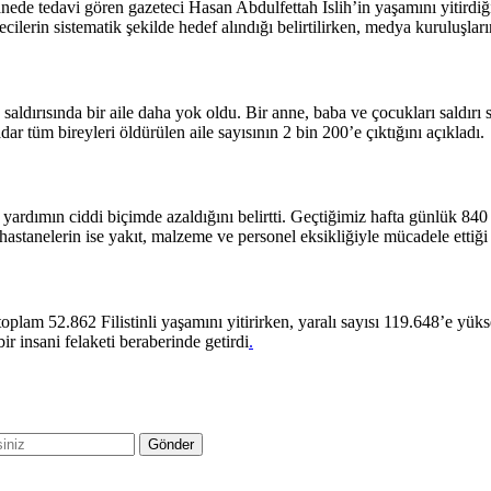
tanede tedavi gören gazeteci Hasan Abdulfettah Islih’in yaşamını yitir
erin sistematik şekilde hedef alındığı belirtilirken, medya kuruluşların
aldırısında bir aile daha yok oldu. Bir anne, baba ve çocukları saldırı
ar tüm bireyleri öldürülen aile sayısının 2 bin 200’e çıktığını açıkladı.
yardımın ciddi biçimde azaldığını belirtti. Geçtiğimiz hafta günlük 8
astanelerin ise yakıt, malzeme ve personel eksikliğiyle mücadele ettiği b
lam 52.862 Filistinli yaşamını yitirirken, yaralı sayısı 119.648’e yüksel
ir insani felaketi beraberinde getirdi
.