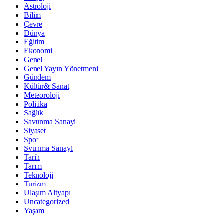
Astroloji
Bilim
Çevre
Dünya
Eğitim
Ekonomi
Genel
Genel Yayın Yönetmeni
Gündem
Kültür& Sanat
Meteoroloji
Politika
Sağlık
Savunma Sanayi
Siyaset
Spor
Svunma Sanayi
Tarih
Tarım
Teknoloji
Turizm
Ulaşım Altyapı
Uncategorized
Yaşam