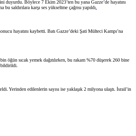
diğini duyurdu. Böylece 7 Ekim 2023’ten bu yana Gazze’de hayatını
a bu saldırılara karşı ses yükseltme çağrısı yapıldı
.
 sonucu hayatını kaybetti. Batı Gazze’deki Şati Mülteci Kampı’na
40 bin öğün sıcak yemek dağıtılırken, bu rakam %70 düşerek 260 bine
ildirildi.
di. Yerinden edilenlerin sayısı ise yaklaşık 2 milyona ulaştı. İsrail’in