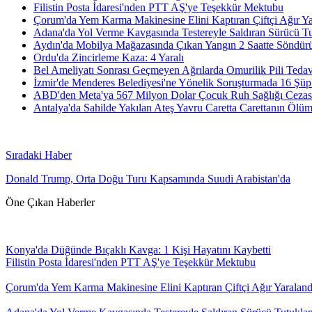
Filistin Posta İdaresi'nden PTT AŞ'ye Teşekkür Mektubu
Çorum'da Yem Karma Makinesine Elini Kaptıran Çiftçi Ağır Ya
Adana'da Yol Verme Kavgasında Testereyle Saldıran Sürücü Tu
Aydın'da Mobilya Mağazasında Çıkan Yangın 2 Saatte Söndür
Ordu'da Zincirleme Kaza: 4 Yaralı
Bel Ameliyatı Sonrası Geçmeyen Ağrılarda Omurilik Pili Tedav
İzmir'de Menderes Belediyesi'ne Yönelik Soruşturmada 16 Şüp
ABD'den Meta'ya 567 Milyon Dolar Çocuk Ruh Sağlığı Cezas
Antalya'da Sahilde Yakılan Ateş Yavru Caretta Carettanın Öl
Sıradaki Haber
Donald Trump, Orta Doğu Turu Kapsamında Suudi Arabistan'da
Öne Çıkan Haberler
Konya'da Düğünde Bıçaklı Kavga: 1 Kişi Hayatını Kaybetti
Filistin Posta İdaresi'nden PTT AŞ'ye Teşekkür Mektubu
Çorum'da Yem Karma Makinesine Elini Kaptıran Çiftçi Ağır Yaraland