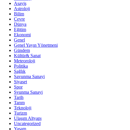
Asayiş
Astroloji
Bilim
Çevre
Dünya
Eğitim
Ekonomi
Genel
Genel Yayın Yönetmeni
Gündem
Kültür& Sanat
Meteoroloji
Politika
Sağlık
Savunma Sanayi
Siyaset
Spor
Svunma Sanayi
Tarih
Tarım
Teknoloji
Turizm
Ulaşım Altyapı
Uncategorized
Yaşam