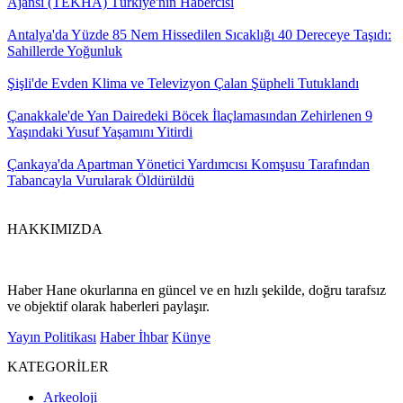
Ajansı (TEKHA) Türkiye'nin Habercisi
Antalya'da Yüzde 85 Nem Hissedilen Sıcaklığı 40 Dereceye Taşıdı:
Sahillerde Yoğunluk
Şişli'de Evden Klima ve Televizyon Çalan Şüpheli Tutuklandı
Çanakkale'de Yan Dairedeki Böcek İlaçlamasından Zehirlenen 9
Yaşındaki Yusuf Yaşamını Yitirdi
Çankaya'da Apartman Yönetici Yardımcısı Komşusu Tarafından
Tabancayla Vurularak Öldürüldü
HAKKIMIZDA
Haber Hane okurlarına en güncel ve en hızlı şekilde, doğru tarafsız
ve objektif olarak haberleri paylaşır.
Yayın Politikası
Haber İhbar
Künye
KATEGORİLER
Arkeoloji