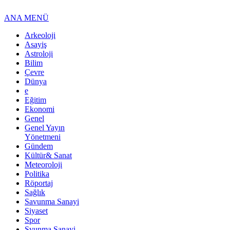
ANA MENÜ
Arkeoloji
Asayiş
Astroloji
Bilim
Çevre
Dünya
e
Eğitim
Ekonomi
Genel
Genel Yayın
Yönetmeni
Gündem
Kültür& Sanat
Meteoroloji
Politika
Röportaj
Sağlık
Savunma Sanayi
Siyaset
Spor
Svunma Sanayi