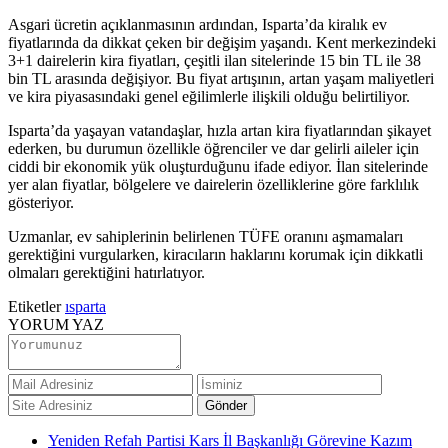
Asgari ücretin açıklanmasının ardından, Isparta’da kiralık ev
fiyatlarında da dikkat çeken bir değişim yaşandı. Kent merkezindeki
3+1 dairelerin kira fiyatları, çeşitli ilan sitelerinde 15 bin TL ile 38
bin TL arasında değişiyor. Bu fiyat artışının, artan yaşam maliyetleri
ve kira piyasasındaki genel eğilimlerle ilişkili olduğu belirtiliyor.
Isparta’da yaşayan vatandaşlar, hızla artan kira fiyatlarından şikayet
ederken, bu durumun özellikle öğrenciler ve dar gelirli aileler için
ciddi bir ekonomik yük oluşturduğunu ifade ediyor. İlan sitelerinde
yer alan fiyatlar, bölgelere ve dairelerin özelliklerine göre farklılık
gösteriyor.
Uzmanlar, ev sahiplerinin belirlenen TÜFE oranını aşmamaları
gerektiğini vurgularken, kiracıların haklarını korumak için dikkatli
olmaları gerektiğini hatırlatıyor.
Etiketler
ısparta
YORUM YAZ
Yeniden Refah Partisi Kars İl Başkanlığı Görevine Kazım