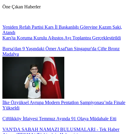
Öne Çıkan Haberler
Yeniden Refah Partisi Kars İl Başkanlığı Görevine Kazım Şaki,
Atandı
Kars'ta Koruma Kurulu Ağustos Ayı Toplantısı Gerçekleştirildi
Bursa'dan 9 Yaşındaki Ömer Asaf'tan Singapur'da Çifte Bronz
Madalya
İlke Özyüksel Avrupa Modern Pentatlon Şampiyonası’nda Finale
Yükseldi
Çiftlikköy İtfaiyesi Temmuz Ayında 91 Olaya Müdahale Etti
VAN'DA SABAH NAMAZI BULUŞMALARI - Tek Haber