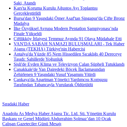
Şaki, Atandı
Kars'ta Koruma Kurulu Ağustos Ayı Toplantısı
Gerçekleştirildi
Bursa'dan 9 Yaşındaki Ömer Asaf'tan Singapur'da Çifte Bronz
Madalya
İlke Özyüksel Avrupa Modern Pentatlon Şampiyonası’nda
Finale Yükseldi
Çiftlikköy İtfaiyesi Temmuz Ayında 91 Olaya Müdahale Etti
VAN'DA SABAH NAMAZI BULUŞMALARI - Tek Haber
Ajansı (TEKHA) Türkiye'nin Habercisi
Antalya'da Yüzde 85 Nem Hissedilen Sıcaklığı 40 Dereceye
Taşıdı: Sahillerde Yoğunluk
Şişli'de Evden Klima ve Televizyon Çalan Şüpheli Tutuklandı
Çanakkale'de Yan Dairedeki Böcek İlaçlamasından
Zehirlenen 9 Yaşındaki Yusuf Yaşamını Yitirdi
Çankaya'da Apartman Yönetici Yardımcısı Komşusu
Tarafından Tabancayla Vurularak Öldürüldü
Sıradaki Haber
Anadolu As Medya Haber Ajansı Tic. Ltd. Şti. Yönetim Kurulu
Başkanı ve Genel Müdürü Abdurrahim Solmaz’dan 10 Ocak
Çalışan Gazeteciler Günü Mesajı