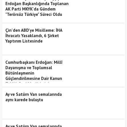
Erdoğan Başkanlığında Toplanan
AK Parti MKYK'da Gündem
"Terörsüz Türkiye" Süreci Oldu
Çin'den ABD'ye Misilleme: İHA
İhracatı Yasaklandı, 6 Şirket
Yaptırım Listesinde
Cumhurbaşkanı Erdoğan: Millî
Dayanışma ve Toplumsal
Bütünleşmenin
Güçlendirilmesine Dair Kanun
Teklifi Gazi Meclisimizin
Takdirine Sunuldu
Ay ve Satürn Van semalarında
aynı karede buluştu
Ay ve Satürn Van semalarında