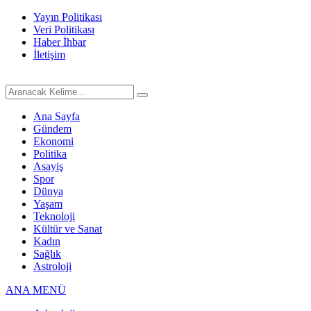
Yayın Politikası
Veri Politikası
Haber İhbar
İletişim
Ana Sayfa
Gündem
Ekonomi
Politika
Asayiş
Spor
Dünya
Yaşam
Teknoloji
Kültür ve Sanat
Kadın
Sağlık
Astroloji
ANA MENÜ