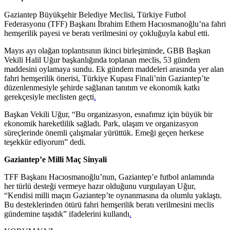
Gaziantep Büyükşehir Belediye Meclisi, Türkiye Futbol
Federasyonu (TFF) Başkanı İbrahim Ethem Hacıosmanoğlu’na fahri
hemşerilik payesi ve beratı verilmesini oy çokluğuyla kabul etti.
Mayıs ayı olağan toplantısının ikinci birleşiminde, GBB Başkan
Vekili Halil Uğur başkanlığında toplanan meclis, 53 gündem
maddesini oylamaya sundu. Ek gündem maddeleri arasında yer alan
fahri hemşerilik önerisi, Türkiye Kupası Finali’nin Gaziantep’te
düzenlenmesiyle şehirde sağlanan tanıtım ve ekonomik katkı
gerekçesiyle meclisten geçti
.
Başkan Vekili Uğur, “Bu organizasyon, esnafımız için büyük bir
ekonomik hareketlilik sağladı. Park, ulaşım ve organizasyon
süreçlerinde önemli çalışmalar yürüttük. Emeği geçen herkese
teşekkür ediyorum” dedi.
Gaziantep’e Milli Maç Sinyali
TFF Başkanı Hacıosmanoğlu’nun, Gaziantep’e futbol anlamında
her türlü desteği vermeye hazır olduğunu vurgulayan Uğur,
“Kendisi milli maçın Gaziantep’te oynanmasına da olumlu yaklaştı.
Bu desteklerinden ötürü fahri hemşerilik beratı verilmesini meclis
gündemine taşıdık” ifadelerini kullandı
.