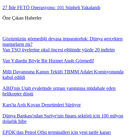
27 İlde FETÖ Operasyonu: 101 Şüpheli Yakalandı
Öne Çıkan Haberler
Gözümüzün görmediği devasa imparatorluk: Dünya gerçekten
mantarların mı?
Van TSO üyelerine okul öncesi eğitimde yüzde 20 indirim
Van Yıllardır Böyle Bir Hizmet Atağı Görmedi!
Milli Dayanışma Kanun Teklifi TBMM Adalet Komisyonunda
kabul edildi
ABD'nin Utah eyaletinde orman yangınına müdahale eden
helikopter düştü
Kars'ta Arılı Kovan Denetimleri Sürüyor
Dünya Bankası'ndan Suriye'nin finans sektörü için 100 milyon
dolarlık hibe
EPDK'dan Petrol Ofisi terminalleri için yeni tarife kararı