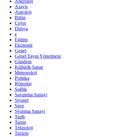
Arkeoloji
Asayiş
Astroloji
Bilim
Çevre
Dünya
e
Eğitim
Ekonomi
Genel
Genel Yayın Yönetmeni
Gündem
Kültür& Sanat
Meteoroloji
Politika
Röportaj
Sağlık
Savunma Sanayi
Siyaset
Spor
Svunma Sanayi
Tarih
Tarım
Teknoloji
Turizm