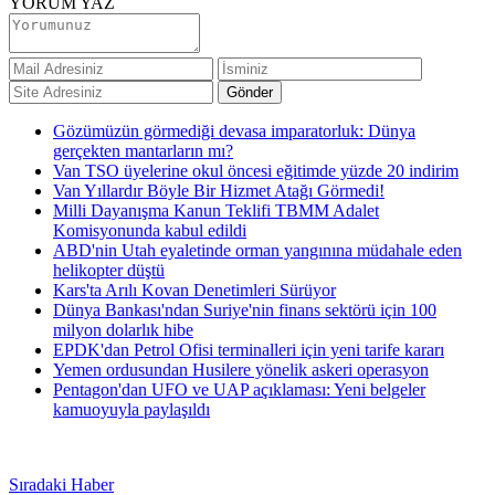
YORUM YAZ
Gözümüzün görmediği devasa imparatorluk: Dünya
gerçekten mantarların mı?
Van TSO üyelerine okul öncesi eğitimde yüzde 20 indirim
Van Yıllardır Böyle Bir Hizmet Atağı Görmedi!
Milli Dayanışma Kanun Teklifi TBMM Adalet
Komisyonunda kabul edildi
ABD'nin Utah eyaletinde orman yangınına müdahale eden
helikopter düştü
Kars'ta Arılı Kovan Denetimleri Sürüyor
Dünya Bankası'ndan Suriye'nin finans sektörü için 100
milyon dolarlık hibe
EPDK'dan Petrol Ofisi terminalleri için yeni tarife kararı
Yemen ordusundan Husilere yönelik askeri operasyon
Pentagon'dan UFO ve UAP açıklaması: Yeni belgeler
kamuoyuyla paylaşıldı
Sıradaki Haber