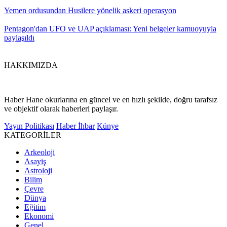
Yemen ordusundan Husilere yönelik askeri operasyon
Pentagon'dan UFO ve UAP açıklaması: Yeni belgeler kamuoyuyla
paylaşıldı
HAKKIMIZDA
Haber Hane okurlarına en güncel ve en hızlı şekilde, doğru tarafsız
ve objektif olarak haberleri paylaşır.
Yayın Politikası
Haber İhbar
Künye
KATEGORİLER
Arkeoloji
Asayiş
Astroloji
Bilim
Çevre
Dünya
Eğitim
Ekonomi
Genel