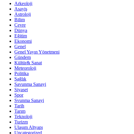
Arkeoloji
Asayiş
Astroloji
Bilim
Çevre
Dünya
Eğitim
Ekonomi
Genel
Genel Yayın Yönetmeni
Gündem
Kültür& Sanat
Meteoroloji
Politika
Sağlık
Savunma Sanayi
Siyaset
Spor
Svunma Sanayi
Tarih
Tarım
Teknoloji
Turizm
Ulaşım Altyapı
Uncategorized