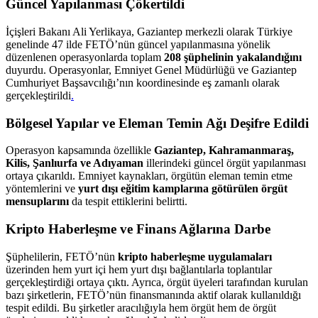
Güncel Yapılanması Çökertildi
İçişleri Bakanı Ali Yerlikaya, Gaziantep merkezli olarak Türkiye
genelinde 47 ilde FETÖ’nün güncel yapılanmasına yönelik
düzenlenen operasyonlarda toplam
208 şüphelinin yakalandığını
duyurdu. Operasyonlar, Emniyet Genel Müdürlüğü ve Gaziantep
Cumhuriyet Başsavcılığı’nın koordinesinde eş zamanlı olarak
gerçekleştirildi
.
Bölgesel Yapılar ve Eleman Temin Ağı Deşifre Edildi
Operasyon kapsamında özellikle
Gaziantep, Kahramanmaraş,
Kilis, Şanlıurfa ve Adıyaman
illerindeki güncel örgüt yapılanması
ortaya çıkarıldı. Emniyet kaynakları, örgütün eleman temin etme
yöntemlerini ve
yurt dışı eğitim kamplarına götürülen örgüt
mensuplarını
da tespit ettiklerini belirtti.
Kripto Haberleşme ve Finans Ağlarına Darbe
Şüphelilerin, FETÖ’nün
kripto haberleşme uygulamaları
üzerinden hem yurt içi hem yurt dışı bağlantılarla toplantılar
gerçekleştirdiği ortaya çıktı. Ayrıca, örgüt üyeleri tarafından kurulan
bazı şirketlerin, FETÖ’nün finansmanında aktif olarak kullanıldığı
tespit edildi. Bu şirketler aracılığıyla hem örgüt hem de örgüt