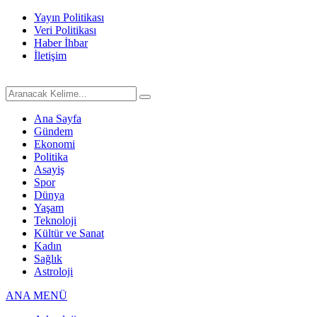
Yayın Politikası
Veri Politikası
Haber İhbar
İletişim
Ana Sayfa
Gündem
Ekonomi
Politika
Asayiş
Spor
Dünya
Yaşam
Teknoloji
Kültür ve Sanat
Kadın
Sağlık
Astroloji
ANA MENÜ