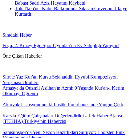
Babası Sadri Aziz Hayatını Kaybetti
Tokat'ta 6'ncı Katın Balkonunda Sıkışan Güvercini İtfaiye
Kurtardı
Sıradaki Haber
Foça, 2. Kuzey Ege Spor Oyunları'na Ev Sahipliği Yapıyor!
Öne Çıkan Haberler
Siirt'te Yaz Kur'an Kursu Selahaddin Eyyubi Kompozisyon
Yarışması Ödülleri
Amasya'da Otizmli Asilhan'ın Azmi: 9 Yaşında Kur'an-ı Kerim
Okumayı Öğrendi
Akaryakıt İstasyonundaki Lastik Tamirhanesinde Yangın Çıktı
Kars'ta Eğitim Çalışmaları Değerlendirildi - Tek Haber Ajansı
(TEKHA) Türkiye'nin Habercisi
Samsunspor'da Yeni Sezon Hazırlıkları Sürüyor: Thorsten Fink
Yönetiminde İdman