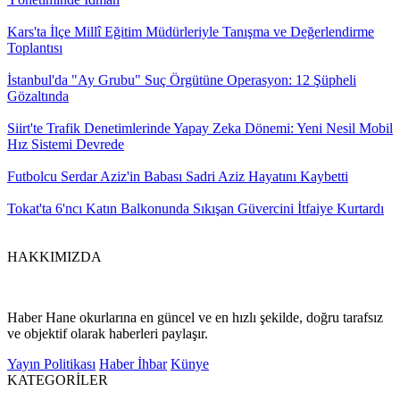
Kars'ta İlçe Millî Eğitim Müdürleriyle Tanışma ve Değerlendirme
Toplantısı
İstanbul'da "Ay Grubu" Suç Örgütüne Operasyon: 12 Şüpheli
Gözaltında
Siirt'te Trafik Denetimlerinde Yapay Zeka Dönemi: Yeni Nesil Mobil
Hız Sistemi Devrede
Futbolcu Serdar Aziz'in Babası Sadri Aziz Hayatını Kaybetti
Tokat'ta 6'ncı Katın Balkonunda Sıkışan Güvercini İtfaiye Kurtardı
HAKKIMIZDA
Haber Hane okurlarına en güncel ve en hızlı şekilde, doğru tarafsız
ve objektif olarak haberleri paylaşır.
Yayın Politikası
Haber İhbar
Künye
KATEGORİLER