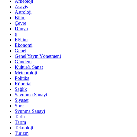
Arkeoloji
Asayiş
Astroloji
Bilim
Çevre
Dünya
e
Eğitim
Ekonomi
Genel
Genel Yayın Yönetmeni
Gündem
Kültür& Sanat
Meteoroloji
Politika
Röportaj
Sağlık
Savunma Sanayi
Siyaset
Spor
Svunma Sanayi
Tarih
Tarım
Teknoloji
Turizm