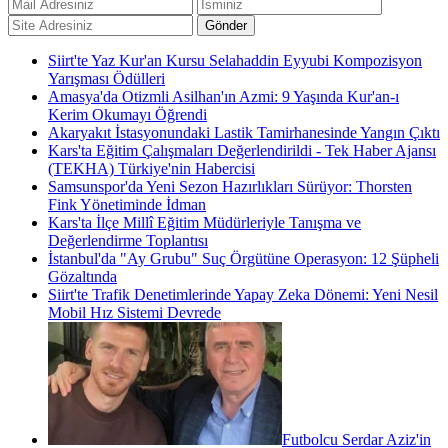
Siirt'te Yaz Kur'an Kursu Selahaddin Eyyubi Kompozisyon
Yarışması Ödülleri
Amasya'da Otizmli Asilhan'ın Azmi: 9 Yaşında Kur'an-ı
Kerim Okumayı Öğrendi
Akaryakıt İstasyonundaki Lastik Tamirhanesinde Yangın Çıktı
Kars'ta Eğitim Çalışmaları Değerlendirildi - Tek Haber Ajansı
(TEKHA) Türkiye'nin Habercisi
Samsunspor'da Yeni Sezon Hazırlıkları Sürüyor: Thorsten
Fink Yönetiminde İdman
Kars'ta İlçe Millî Eğitim Müdürleriyle Tanışma ve
Değerlendirme Toplantısı
İstanbul'da "Ay Grubu" Suç Örgütüne Operasyon: 12 Şüpheli
Gözaltında
Siirt'te Trafik Denetimlerinde Yapay Zeka Dönemi: Yeni Nesil
Mobil Hız Sistemi Devrede
Futbolcu Serdar Aziz'in