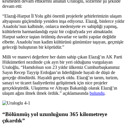
kesmeden devam ettiklerini anlatan Uraloğlu, sözlerine şu şekilde
devam etti:
“Elazığ-Harput İl Yolu gibi önemli projelerle şehirlerimizin ulaşım
altyapısını güçlendirip yeniden inşa ediyoruz. Elazığ, binlerce yıldır
Anadolu’nun kalbinde, onlarca medeniyete ev sahipliği yapmış,
kültürlerin harmanlandığı eşsiz bir coğrafyada yer almaktadır.
Harput sadece taştan örülmüş duvarlar ve tarihi yapılar değildir
elbette. Anadolu’nun kadim kültürünü günümüze taşıyan, geçmişle
geleceği buluşturan bir köprüdür.”
Milli ve manevi değerlere her daim sahip çıkan Elazığ’ın AK Parti
Hükümetleri nezdinde çok ayrı bir yeri olduğunu vurgulayan
Uraloğlu, “Hamdolsun son 23 yıldır ülkemiz Cumhurbaşkanımız
Sayın Recep Tayyip Erdoğan’ın liderliğinde hayali de düşü de
gerçeğe döndürdü. Hayaldi gerçek oldu. Elazığ’ın tarım, turizm,
sanayi ve ticaret faaliyetlerini geliştirmek için nice projeler
gerçekleştirdik. Ulaştırma ve Altyapı Bakanlığı olarak Elazığ’ın
ulaşım ağını ilmek ilmek ördük.” açıklamasında
bulundu
.
“Bölünmüş yol uzunluğunu 365 kilometreye
çıkardık”