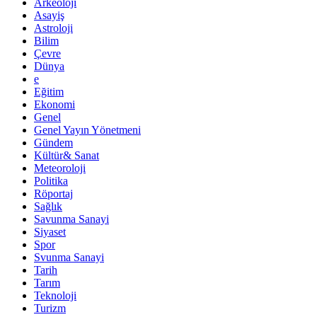
Arkeoloji
Asayiş
Astroloji
Bilim
Çevre
Dünya
e
Eğitim
Ekonomi
Genel
Genel Yayın Yönetmeni
Gündem
Kültür& Sanat
Meteoroloji
Politika
Röportaj
Sağlık
Savunma Sanayi
Siyaset
Spor
Svunma Sanayi
Tarih
Tarım
Teknoloji
Turizm