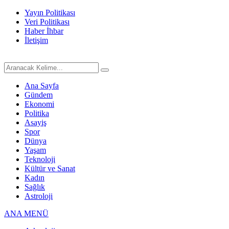
Yayın Politikası
Veri Politikası
Haber İhbar
İletişim
Ana Sayfa
Gündem
Ekonomi
Politika
Asayiş
Spor
Dünya
Yaşam
Teknoloji
Kültür ve Sanat
Kadın
Sağlık
Astroloji
ANA MENÜ