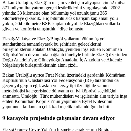
Bakan Uraloğlu, Elazığ’ın ulaşım ve iletişim altyapısı için 52 milyar
871 milyon lira yatırım gerçekleştirdiklerini vurgulayarak “2002
yılında; 33 kilometre olan bölünmüş yol uzunluğunu 365
kilometreye çıkardık. Hiç bitümlü sıcak karışım kaplamalı yolu
yoktu, 204 kilometre BSK kaplamalı yol ile Elazığlıları yollarda
güven ve konforla tanıştırdık.” diye konuştu.
Elazığ-Malatya ve Elazığ-Bingöl yollarını bölünmüş yol
standardında tamamlayarak bu şehirlerin geleceklerini
birleştirdiklerini anlatan Uraloğlu, yeniden inşa edilen Kömürhan
Köprüsü’nün devamında bağlantı tüneliyle birlikte Elazığ üzerinden
Doğu Anadolu’yu; Güneydoğu Anadolu, İç Anadolu ve Akdeniz
bölgeleriyle birleştirdiklerinin altını çizdi.
Bakan Uraloğlu ayrıca Fırat Nehri üzerindeki gerdanlık Kömürhan
Köprüsü’nün Uluslararası Yol Federasyonu (IRF) tarafından da
geçen yıl gergin eğik askılı ve ters-y tipi özelliği ile yapım
metodolojisi kategorisinde dünyanın en iyi köprüsü seçildiğini
anımsattı. Uraloğlu, Türk mühendisleri ve işçilerinin alın teriyle inşa
edilen Kömürhan Köprüsü’nün yapımında Eyfel Kulesi’nin
yapımında kullanılan çelik kadar çelik kullanıldığını belirtti.
9 karayolu projesinde çalışmalar devam ediyor
Elazığ Güney Çevre Yolu’nu hizmete açarak şehrin Bingöl,