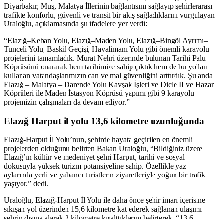
Diyarbakır, Muş, Malatya İllerinin bağlantısını sağlayıp şehirlerarası
trafikte konforlu, güvenli ve transit bir akış sağladıklarını vurgulayan
Uraloğlu, açıklamasında şu ifadelere yer verdi:
“Elazığ–Keban Yolu, Elazığ–Maden Yolu, Elazığ–Bingöl Ayrımı–
Tunceli Yolu, Baskil Geçişi, Havalimanı Yolu gibi önemli karayolu
projelerini tamamladık. Murat Nehri üzerinde bulunan Tarihi Palu
Köprüsünü onararak hem tarihimize sahip çıktık hem de bu yolları
kullanan vatandaşlarımızın can ve mal güvenliğini arttırdık. Şu anda
Elazığ – Malatya – Darende Yolu Kavşak İşleri ve Dicle II ve Hazar
Köprüleri ile Maden İstasyon Köprüsü yapımı gibi 9 karayolu
projemizin çalışmaları da devam ediyor.”
Elazığ Harput il yolu 13,6 kilometre uzunluğunda
Elazığ-Harput İl Yolu’nun, şehirde hayata geçirilen en önemli
projelerden olduğunu belirten Bakan Uraloğlu, “Bildiğiniz üzere
Elazığ’ın kültür ve medeniyet şehri Harput, tarihi ve sosyal
dokusuyla yüksek turizm potansiyeline sahip. Özellikle yaz
aylarında yerli ve yabancı turistlerin ziyaretleriyle yoğun bir trafik
yaşıyor.” dedi.
Uraloğlu, Elazığ-Harput İl Yolu ile daha önce şehir imarı içerisine
sıkışan yol üzerinden 15,6 kilometre kat ederek sağlanan ulaşımı
şehrin dışına alarak 2 kilometre kısalttıklarını belirterek, “13,6