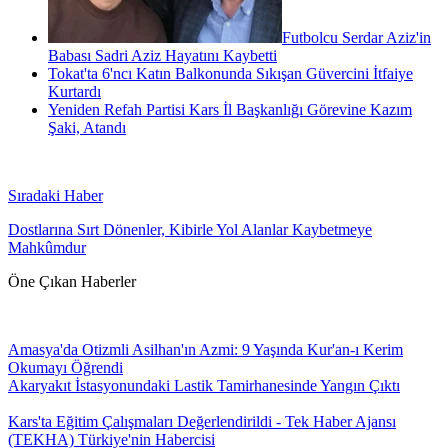
Futbolcu Serdar Aziz'in
Babası Sadri Aziz Hayatını Kaybetti
Tokat'ta 6'ncı Katın Balkonunda Sıkışan Güvercini İtfaiye
Kurtardı
Yeniden Refah Partisi Kars İl Başkanlığı Görevine Kazım
Şaki, Atandı
Sıradaki Haber
Dostlarına Sırt Dönenler, Kibirle Yol Alanlar Kaybetmeye
Mahkûmdur
Öne Çıkan Haberler
Amasya'da Otizmli Asilhan'ın Azmi: 9 Yaşında Kur'an-ı Kerim
Okumayı Öğrendi
Akaryakıt İstasyonundaki Lastik Tamirhanesinde Yangın Çıktı
Kars'ta Eğitim Çalışmaları Değerlendirildi - Tek Haber Ajansı
(TEKHA) Türkiye'nin Habercisi