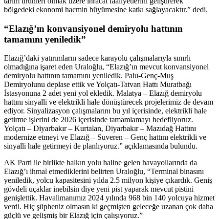
tarım ürünleri olmak üzere ihracat faaliyetlerini geliştirerek
bölgedeki ekonomi hacmin büyümesine katkı sağlayacaktır.” dedi.
“Elazığ’ın konvansiyonel demiryolu hattının
tamamını yeniledik”
Elazığ’daki yatırımların sadece karayolu çalışmalarıyla sınırlı
olmadığına işaret eden Uraloğlu, “Elazığ’ın mevcut konvansiyonel
demiryolu hattının tamamını yeniledik. Palu-Genç-Muş
Demiryolunu deplase ettik ve Yolçatı-Tatvan Hattı Muratbağı
İstasyonuna 2 adet yeni yol ekledik. Malatya – Elazığ demiryolu
hattını sinyalli ve elektrikli hale dönüştürecek projelerimiz de devam
ediyor. Sinyalizasyon çalışmalarını bu yıl içerisinde, elektrikli hale
getirme işlerini de 2026 içerisinde tamamlamayı hedefliyoruz.
Yolçatı – Diyarbakır – Kurtalan, Diyarbakır – Mazıdağ Hattını
modernize etmeyi ve Elazığ – Suveren – Genç hattını elektrikli ve
sinyalli hale getirmeyi de planlıyoruz.” açıklamasında bulundu.
AK Parti ile birlikte halkın yolu haline gelen havayollarında da
Elazığ’ı ihmal etmediklerini belirten Uraloğlu, “Terminal binasını
yeniledik, yolcu kapasitesini yılda 2.5 milyon kişiye çıkardık. Geniş
gövdeli uçaklar inebilsin diye yeni pist yaparak mevcut pistini
genişlettik. Havalimanımız 2024 yılında 968 bin 140 yolcuya hizmet
verdi. Hiç şüpheniz olmasın ki geçmişten geleceğe uzanan çok daha
güçlü ve gelişmiş bir Elazığ için çalışıyoruz.”