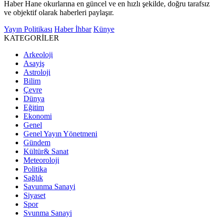
Haber Hane okurlarına en güncel ve en hızlı şekilde, doğru tarafsız
ve objektif olarak haberleri paylaşır.
Yayın Politikası
Haber İhbar
Künye
KATEGORİLER
Arkeoloji
Asayiş
Astroloji
Bilim
Çevre
Dünya
Eğitim
Ekonomi
Genel
Genel Yayın Yönetmeni
Gündem
Kültür& Sanat
Meteoroloji
Politika
Sağlık
Savunma Sanayi
Siyaset
Spor
Svunma Sanayi