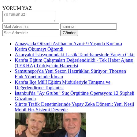
YORUM YAZ
Amasya'da Otizmli Asilhan'ın Azmi: 9 Yaşında Kur'an-ı
Kerim Okumayı Öğrendi
Akaryakıt İstasyonundaki Lastik Tamirhanesinde Yangın Çıktı
Kars'ta Eğitim Çalışmaları Değerlendirildi - Tek Haber Ajansı
(TEKHA) Türkiye'nin Habercisi
Samsunspor'da Yeni Sezon Hazırlıkları Sürüyor: Thorsten
Fink Yönetiminde İdman
Kars'ta İlçe Millî Eğitim Müdürleriyle Tanışma ve
Değerlendirme Toplantısı
İstanbul'da "Ay Grubu" Suç Örgütüne Operasyon: 12 Şüpheli
Gözaltında
Siirt'te Trafik Denetimlerinde Yapay Zeka Dönemi: Yeni Nesil
Mobil Hız Sistemi Devrede