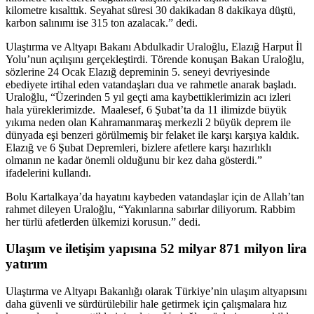
kilometre kısalttık. Seyahat süresi 30 dakikadan 8 dakikaya düştü,
karbon salınımı ise 315 ton azalacak.” dedi.
Ulaştırma ve Altyapı Bakanı Abdulkadir Uraloğlu, Elazığ Harput İl
Yolu’nun açılışını gerçekleştirdi. Törende konuşan Bakan Uraloğlu,
sözlerine 24 Ocak Elazığ depreminin 5. seneyi devriyesinde
ebediyete irtihal eden vatandaşları dua ve rahmetle anarak başladı.
Uraloğlu, “Üzerinden 5 yıl geçti ama kaybettiklerimizin acı izleri
hala yüreklerimizde. Maalesef, 6 Şubat’ta da 11 ilimizde büyük
yıkıma neden olan Kahramanmaraş merkezli 2 büyük deprem ile
dünyada eşi benzeri görülmemiş bir felaket ile karşı karşıya kaldık.
Elazığ ve 6 Şubat Depremleri, bizlere afetlere karşı hazırlıklı
olmanın ne kadar önemli olduğunu bir kez daha gösterdi.”
ifadelerini kullandı.
Bolu Kartalkaya’da hayatını kaybeden vatandaşlar için de Allah’tan
rahmet dileyen Uraloğlu, “Yakınlarına sabırlar diliyorum. Rabbim
her türlü afetlerden ülkemizi korusun.” dedi.
Ulaşım ve iletişim yapısına 52 milyar 871 milyon lira
yatırım
Ulaştırma ve Altyapı Bakanlığı olarak Türkiye’nin ulaşım altyapısını
daha güvenli ve sürdürülebilir hale getirmek için çalışmalara hız