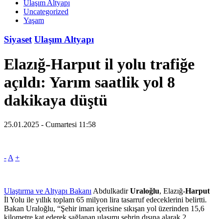
Ulaşım Altyapı
Uncategorized
Yaşam
Siyaset
Ulaşım Altyapı
Elazığ-Harput il yolu trafiğe
açıldı: Yarım saatlik yol 8
dakikaya düştü
25.01.2025 - Cumartesi 11:58
-
A
+
Ulaştırma ve Altyapı Bakanı
Abdulkadir
Uraloğlu
, Elazığ-
Harput
İl Yolu ile yıllık toplam 65 milyon lira tasarruf edeceklerini belirtti.
Bakan Uraloğlu, “Şehir imarı içerisine sıkışan yol üzerinden 15,6
kilometre kat ederek sağlanan ulaşımı şehrin dışına alarak 2