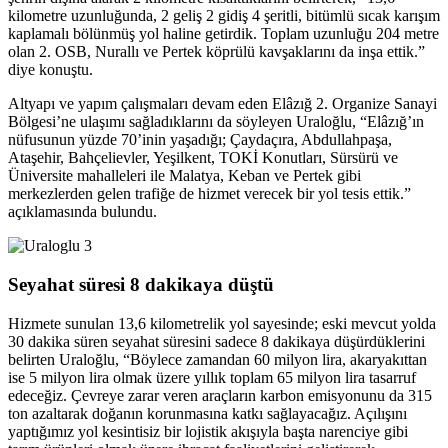
kilometre uzunluğunda, 2 geliş 2 gidiş 4 şeritli, bitümlü sıcak karışım
kaplamalı bölünmüş yol haline getirdik. Toplam uzunluğu 204 metre
olan 2. OSB, Nurallı ve Pertek köprülü kavşaklarını da inşa ettik.”
diye konuştu.
Altyapı ve yapım çalışmaları devam eden Elâzığ 2. Organize Sanayi
Bölgesi’ne ulaşımı sağladıklarını da söyleyen Uraloğlu, “Elâzığ’ın
nüfusunun yüzde 70’inin yaşadığı; Çaydaçıra, Abdullahpaşa,
Ataşehir, Bahçelievler, Yeşilkent, TOKİ Konutları, Sürsürü ve
Üniversite mahalleleri ile Malatya, Keban ve Pertek gibi
merkezlerden gelen trafiğe de hizmet verecek bir yol tesis ettik.”
açıklamasında bulundu.
Seyahat süresi 8 dakikaya düştü
Hizmete sunulan 13,6 kilometrelik yol sayesinde; eski mevcut yolda
30 dakika süren seyahat süresini sadece 8 dakikaya düşürdüklerini
belirten Uraloğlu, “Böylece zamandan 60 milyon lira, akaryakıttan
ise 5 milyon lira olmak üzere yıllık toplam 65 milyon lira tasarruf
edeceğiz. Çevreye zarar veren araçların karbon emisyonunu da 315
ton azaltarak doğanın korunmasına katkı sağlayacağız. Açılışını
yaptığımız yol kesintisiz bir lojistik akışıyla başta narenciye gibi