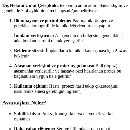
Diş Hekimi Umut Çelepkolu
, tedavinin adım adım planlandığını ve
genellikle 3–4 aylık bir süreci kapsadığını belirtiyor:
İlk muayene ve görüntüleme:
Panoramik röntgen ve
gerekirse tomografi ile kemik değerlendirmesi yapılır.
İmplant yerleştirme:
Alt çenenin ön bölgesine genellikle 2
adet implant cerrahi olarak yerleştirilir
.
Bekleme süresi:
İmplantların kemikle kaynaşması için 2–4 ay
beklenir.
Ataşman yerleşimi ve protez uygulaması:
Ball (topuz)
ataşmanlar yerleştirilir ve hastaya özel hazırlanan protez bu
bağlantılara uygun hale getirilir.
Kullanım eğitimi:
Hasta, protezi nasıl takıp çıkaracağını,
nasıl temizlemesi gerektiğini öğrenir
.
Avantajları Neler?
Sabitlik hissi:
Protez, konuşurken ya da yemek yerken
oynamaz.
Daha rahat çiğneme:
Sert ve lifli gıdalar daha rahat