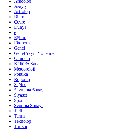
Arkeoloji
Asayiş
Astroloji
Bilim
Çevre
Dünya
e
Eğitim
Ekonomi
Genel
Genel Yayın Yönetmeni
Gündem
Kültür& Sanat
Meteoroloji
Politika
Röportaj
Sağlık
Savunma Sanayi
Siyaset
Spor
Svunma Sanayi
Tarih
Tarım
Teknoloji
Turizm