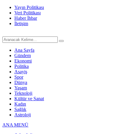
Yayın Politikası
Veri Politikası
Haber İhbar
İletişim
Ana Sayfa
Gündem
Ekonomi
Politika
Asayiş
Spor
Dünya
Yaşam
Teknoloji
Kültür ve Sanat
Kadın
Sağlık
Astroloji
ANA MENÜ