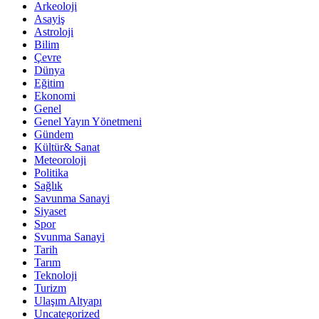
Arkeoloji
Asayiş
Astroloji
Bilim
Çevre
Dünya
Eğitim
Ekonomi
Genel
Genel Yayın Yönetmeni
Gündem
Kültür& Sanat
Meteoroloji
Politika
Sağlık
Savunma Sanayi
Siyaset
Spor
Svunma Sanayi
Tarih
Tarım
Teknoloji
Turizm
Ulaşım Altyapı
Uncategorized