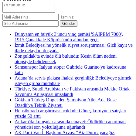
Dünyanın en büyük 3'üncü vinç gemisi 'SAIPEM 7000',
1915 Çanakkale Köprüsü'nün altından geçti
İzmit Belediyesi'ne yönelik rüşvet soruşturması: Gizli kayıt ve
ifade detayları dosyada
Zonguldak'ta evinde ölü bulundu: Kesin ölüm nedeni
otopsiyle belirlenecek
Samsunspor İtalyan stoper Gabriele Guarino'yu kadrosuna
kattı
Adana’da servis plakası ihalesi gerginliği: Belediyeye girmek
isteyen gruba müdahale
Türkiye, Suudi Arabistan ve Pakistan arasında Mekke Ortak
Savunma Anlaşması imzalandı
Gökhan Türkeş Öngel'den Şampiyon Atlet Ada Buse
Özadlı'ya Tebrik Ziyareti
Hepsiburada araştırması açıkladı: Güneş koruyucu satışları
yüzde 50 arttı
Ankara'da komşular arasında cinayet: Öldürülen apartman
yöneticisi son yolculuğuna uğurlandı
AK Parti Van İl Başkanı Arvas: “Biz Durmayacağız,