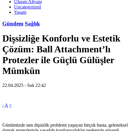
Ulaşım Altyapı
Uncategorized
Yaşam
Gündem
Sağlık
Dişsizliğe Konforlu ve Estetik
Çözüm: Ball Attachment’lı
Protezler ile Güçlü Gülüşler
Mümkün
22.04.2025 - Salı 22:42
-
A
+
Günümüzde tam dişsizlik problemi yaşayan birçok hasta, geleneksel
damak protezleriyle yaşadığı konforsuzluklar nedeniyle güvenli,