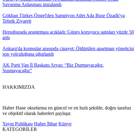
Savunma Anlaşması imzalandı
Gökhan Türkeş Öngel'den Şampiyon Atlet Ada Buse Özadlı'ya
Tebrik Ziyareti
Hepsiburada araştırması açıkladı: Güneş koruyucu satışları yüzde 50
arttı
Ankara'da komşular arasında cinayet: Öldürülen apartman yöneticisi
son yolculuğuna uğurlandı
AK Parti Van İl Başkanı Arvas: “Biz Durmayacağız,
Susmayacağız”
HAKKIMIZDA
Haber Hane okurlarına en güncel ve en hızlı şekilde, doğru tarafsız
ve objektif olarak haberleri paylaşır.
Yayın Politikası
Haber İhbar
Künye
KATEGORİLER