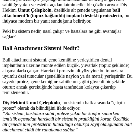
sabitliğe yakın ve estetik açıdan tatmin edici bir çözüm arıyor. Diş
Hekimi
Umut Çelepkolu
, özellikle alt çenede uygulanan
ball
attachment’lı (topuz bağlantılı) implant destekli protezlerin
, bu
ihtiyaca modern bir yanıt sunduğunu belirtiyor.
Peki bu sistem nedir, nasıl çalışır ve hastalara ne gibi avantajlar
sağlar?
Ball Attachment Sistemi Nedir?
Ball attachment sistemi, çene kemiğine yerleştirilen dental
implantların üzerine monte edilen küçük, yuvarlak (topuz şeklinde)
ataşmanlarla çalışır. Hareketli protezin alt yüzeyine bu topuzlara
uyumlu özel tutucular (genellikle naylon ya da metal) yerleştirilir. Bu
sayede protez, çene kemiğine sabitlenmiş gibi güvenli bir şekilde
oturur; ancak gerektiğinde hasta tarafından kolayca çıkarılıp
temizlenebilir.
Diş Hekimi Umut Çelepkolu
, bu sistemin halk arasında “çıtçıtlı
protez” olarak da bilindiğini ifade ediyor:
“Bu sistem, hastalara sabit proteze yakın bir konfor sunarken,
temizlik açısından hareketli bir sistemin pratikliğini korur. Özellikle
alt çenede tam protezlerin tutuculuğu oldukça zayıf olduğundan ball
attachment ciddi bir rahatlama sağlar.”