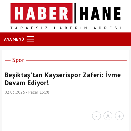
ANA MENÜ
Spor
Beşiktaş'tan Kayserispor Zaferi: İvme
Devam Ediyor!
02.03.2025 - Pazar 13:28
-
A
+