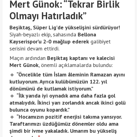
Mert Günok: “Tekrar Birlik
Olmayı Hatırladık”
Beşiktaş, Süper Lig’de yükselişini sürdürüyor!
Siyah-beyazlı ekip, sahasında
Bellona
Kayserispor’u 2-0 mağlup ederek
galibiyet
serisini devam ettirdi.
Maçın ardından
Beşiktaş kaptanı ve kalecisi
Mert Günok
, önemli açıklamalarda bulundu:
🔹
“Öncelikle tüm İslam âleminin Ramazan ayını
kutluyorum. Ayrıca kulübümüzün 122. yıl
dönümünü de kutlamak istiyorum.”
🔹
“İlk yarıda iyi oynadık ama daha fazla gol
atmalıydık. İkinci yarı zorlandık ancak ikinci golü
bulunca oyunu kopardık.”
🔹
“Hocamızın pozitif enerjisi takıma yansıyor.
Taraftarımızı üzdüğümüz dönemler oldu ama
şimdi bir ivme yakaladık. Umarım bu yükseliş