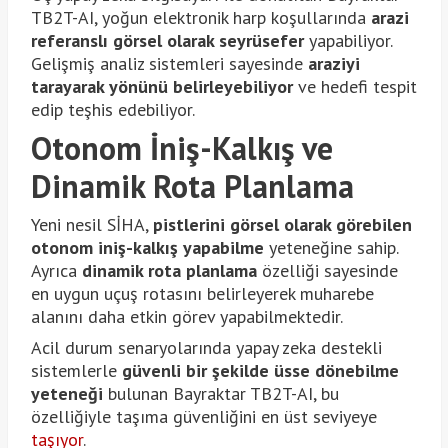
TB2T-AI, yoğun elektronik harp koşullarında
arazi
referanslı görsel olarak seyrüsefer
yapabiliyor.
Gelişmiş analiz sistemleri sayesinde
araziyi
tarayarak yönünü belirleyebiliyor
ve hedefi tespit
edip teşhis edebiliyor.
Otonom İniş-Kalkış ve
Dinamik Rota Planlama
Yeni nesil SİHA,
pistlerini görsel olarak görebilen
otonom iniş-kalkış yapabilme
yeteneğine sahip.
Ayrıca
dinamik rota planlama
özelliği sayesinde
en uygun uçuş rotasını belirleyerek muharebe
alanını daha etkin görev yapabilmektedir.
Acil durum senaryolarında yapay zeka destekli
sistemlerle
güvenli bir şekilde üsse dönebilme
yeteneği
bulunan Bayraktar TB2T-AI, bu
özelliğiyle taşıma güvenliğini en üst seviyeye
taşıyor
.