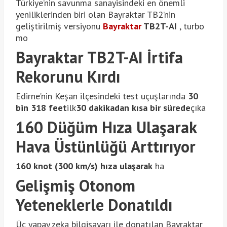
Türkiye’nin savunma sanayisindeki en önemli
yeniliklerinden biri olan Bayraktar TB2’nin
geliştirilmiş versiyonu
Bayraktar
TB2T-AI
, turbo
mo
Bayraktar TB2T-AI İrtifa
Rekorunu Kırdı
Edirne’nin Keşan ilçesindeki test uçuşlarında
30
bin 318 feet
ilk
30 dakikadan kısa bir sürede
çıka
160 Düğüm Hıza Ulaşarak
Hava Üstünlüğü Arttırıyor
160 knot (300 km/s) hıza ulaşarak
ha
Gelişmiş Otonom
Yeteneklerle Donatıldı
Üç yapay zeka bilgisayarı ile donatılan Bayraktar