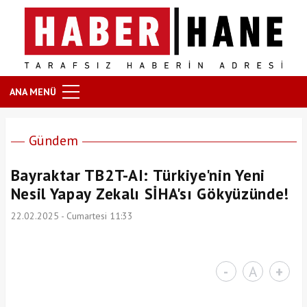
ANA MENÜ
Gündem
Bayraktar TB2T-AI: Türkiye'nin Yeni
Nesil Yapay Zekalı SİHA'sı Gökyüzünde!
22.02.2025 - Cumartesi 11:33
-
A
+