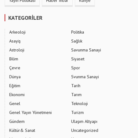
Yayın Politikası
Haber İhbar
Künye
KATEGORİLER
Arkeoloji
Politika
Asayiş
Sağlık
Astroloji
Savunma Sanayi
Bilim
Siyaset
Çevre
Spor
Dünya
Svunma Sanayi
Eğitim
Tarih
Ekonomi
Tarım
Genel
Teknoloji
Genel Yayın Yönetmeni
Turizm
Gündem
Ulaşım Altyapı
Kültür& Sanat
Uncategorized