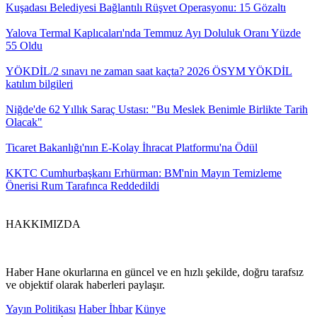
Kuşadası Belediyesi Bağlantılı Rüşvet Operasyonu: 15 Gözaltı
Yalova Termal Kaplıcaları'nda Temmuz Ayı Doluluk Oranı Yüzde
55 Oldu
YÖKDİL/2 sınavı ne zaman saat kaçta? 2026 ÖSYM YÖKDİL
katılım bilgileri
Niğde'de 62 Yıllık Saraç Ustası: "Bu Meslek Benimle Birlikte Tarih
Olacak"
Ticaret Bakanlığı'nın E-Kolay İhracat Platformu'na Ödül
KKTC Cumhurbaşkanı Erhürman: BM'nin Mayın Temizleme
Önerisi Rum Tarafınca Reddedildi
HAKKIMIZDA
Haber Hane okurlarına en güncel ve en hızlı şekilde, doğru tarafsız
ve objektif olarak haberleri paylaşır.
Yayın Politikası
Haber İhbar
Künye