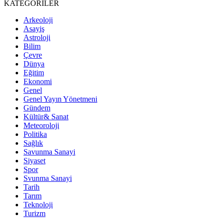
KATEGORİLER
Arkeoloji
Asayiş
Astroloji
Bilim
Çevre
Dünya
Eğitim
Ekonomi
Genel
Genel Yayın Yönetmeni
Gündem
Kültür& Sanat
Meteoroloji
Politika
Sağlık
Savunma Sanayi
Siyaset
Spor
Svunma Sanayi
Tarih
Tarım
Teknoloji
Turizm