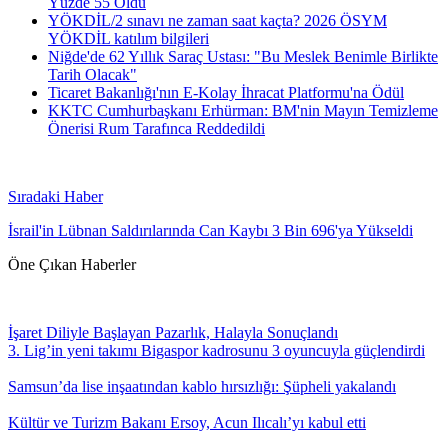
Yüzde 55 Oldu
YÖKDİL/2 sınavı ne zaman saat kaçta? 2026 ÖSYM
YÖKDİL katılım bilgileri
Niğde'de 62 Yıllık Saraç Ustası: "Bu Meslek Benimle Birlikte
Tarih Olacak"
Ticaret Bakanlığı'nın E-Kolay İhracat Platformu'na Ödül
KKTC Cumhurbaşkanı Erhürman: BM'nin Mayın Temizleme
Önerisi Rum Tarafınca Reddedildi
Sıradaki Haber
İsrail'in Lübnan Saldırılarında Can Kaybı 3 Bin 696'ya Yükseldi
Öne Çıkan Haberler
İşaret Diliyle Başlayan Pazarlık, Halayla Sonuçlandı
3. Lig’in yeni takımı Bigaspor kadrosunu 3 oyuncuyla güçlendirdi
Samsun’da lise inşaatından kablo hırsızlığı: Şüpheli yakalandı
Kültür ve Turizm Bakanı Ersoy, Acun Ilıcalı’yı kabul etti