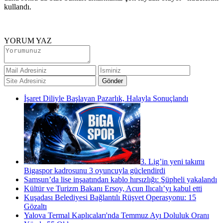
kullandı.
YORUM YAZ
İşaret Diliyle Başlayan Pazarlık, Halayla Sonuçlandı
3. Lig’in yeni takımı
Bigaspor kadrosunu 3 oyuncuyla güçlendirdi
Samsun’da lise inşaatından kablo hırsızlığı: Şüpheli yakalandı
Kültür ve Turizm Bakanı Ersoy, Acun Ilıcalı’yı kabul etti
Kuşadası Belediyesi Bağlantılı Rüşvet Operasyonu: 15
Gözaltı
Yalova Termal Kaplıcaları'nda Temmuz Ayı Doluluk Oranı