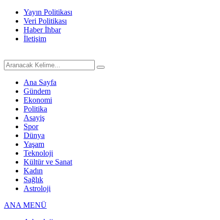
Yayın Politikası
Veri Politikası
Haber İhbar
İletişim
Ana Sayfa
Gündem
Ekonomi
Politika
Asayiş
Spor
Dünya
Yaşam
Teknoloji
Kültür ve Sanat
Kadın
Sağlık
Astroloji
ANA MENÜ