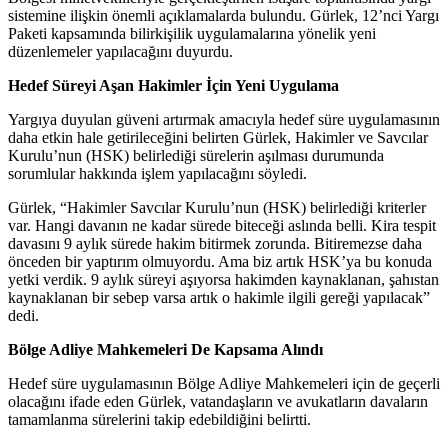
sistemine ilişkin önemli açıklamalarda bulundu. Gürlek, 12’nci Yargı
Paketi kapsamında bilirkişilik uygulamalarına yönelik yeni
düzenlemeler yapılacağını duyurdu.
Hedef Süreyi Aşan Hakimler İçin Yeni Uygulama
Yargıya duyulan güveni artırmak amacıyla hedef süre uygulamasının
daha etkin hale getirileceğini belirten Gürlek, Hakimler ve Savcılar
Kurulu’nun (HSK) belirlediği sürelerin aşılması durumunda
sorumlular hakkında işlem yapılacağını söyledi.
Gürlek, “Hakimler Savcılar Kurulu’nun (HSK) belirlediği kriterler
var. Hangi davanın ne kadar sürede biteceği aslında belli. Kira tespit
davasını 9 aylık sürede hakim bitirmek zorunda. Bitiremezse daha
önceden bir yaptırım olmuyordu. Ama biz artık HSK’ya bu konuda
yetki verdik. 9 aylık süreyi aşıyorsa hakimden kaynaklanan, şahıstan
kaynaklanan bir sebep varsa artık o hakimle ilgili gereği yapılacak”
dedi.
Bölge Adliye Mahkemeleri De Kapsama Alındı
Hedef süre uygulamasının Bölge Adliye Mahkemeleri için de geçerli
olacağını ifade eden Gürlek, vatandaşların ve avukatların davaların
tamamlanma sürelerini takip edebildiğini belirtti.