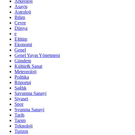
Arkeoloji
Asayiş
Astroloji
Bilim
Çevre
Dünya
e
Eğitim
Ekonomi
Genel
Genel Yayın Yönetmeni
Gündem
Kültür& Sanat
Meteoroloji
Politika
Röportaj
Sağlık
Savunma Sanayi
Siyaset
Spor
Svunma Sanayi
Tarih
Tarım
Teknoloji
Turizm