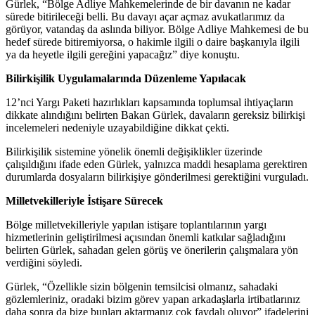
Gürlek, “Bölge Adliye Mahkemelerinde de bir davanın ne kadar
sürede bitirileceği belli. Bu davayı açar açmaz avukatlarımız da
görüyor, vatandaş da aslında biliyor. Bölge Adliye Mahkemesi de bu
hedef sürede bitiremiyorsa, o hakimle ilgili o daire başkanıyla ilgili
ya da heyetle ilgili gereğini yapacağız” diye konuştu.
Bilirkişilik Uygulamalarında Düzenleme Yapılacak
12’nci Yargı Paketi hazırlıkları kapsamında toplumsal ihtiyaçların
dikkate alındığını belirten Bakan Gürlek, davaların gereksiz bilirkişi
incelemeleri nedeniyle uzayabildiğine dikkat çekti.
Bilirkişilik sistemine yönelik önemli değişiklikler üzerinde
çalışıldığını ifade eden Gürlek, yalnızca maddi hesaplama gerektiren
durumlarda dosyaların bilirkişiye gönderilmesi gerektiğini vurguladı.
Milletvekilleriyle İstişare Sürecek
Bölge milletvekilleriyle yapılan istişare toplantılarının yargı
hizmetlerinin geliştirilmesi açısından önemli katkılar sağladığını
belirten Gürlek, sahadan gelen görüş ve önerilerin çalışmalara yön
verdiğini söyledi.
Gürlek, “Özellikle sizin bölgenin temsilcisi olmanız, sahadaki
gözlemleriniz, oradaki bizim görev yapan arkadaşlarla irtibatlarınız
daha sonra da bize bunları aktarmanız çok faydalı oluyor” ifadelerini