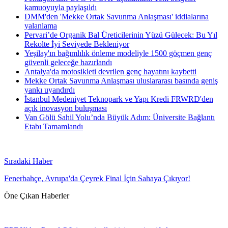
kamuoyuyla paylaşıldı
DMM'den 'Mekke Ortak Savunma Anlaşması' iddialarına
yalanlama
Pervari’de Organik Bal Üreticilerinin Yüzü Gülecek: Bu Yıl
Rekolte İyi Seviyede Bekleniyor
Yeşilay'ın bağımlılık önleme modeliyle 1500 göçmen genç
güvenli geleceğe hazırlandı
Antalya'da motosikleti devrilen genç hayatını kaybetti
Mekke Ortak Savunma Anlaşması uluslararası basında geniş
yankı uyandırdı
İstanbul Medeniyet Teknopark ve Yapı Kredi FRWRD'den
açık inovasyon buluşması
Van Gölü Sahil Yolu’nda Büyük Adım: Üniversite Bağlantı
Etabı Tamamlandı
Sıradaki Haber
Fenerbahçe, Avrupa'da Çeyrek Final İçin Sahaya Çıkıyor!
Öne Çıkan Haberler