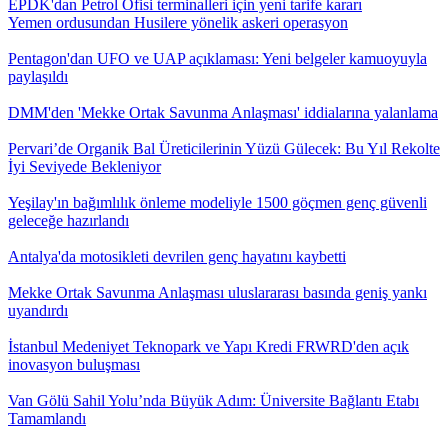
EPDK'dan Petrol Ofisi terminalleri için yeni tarife kararı
Yemen ordusundan Husilere yönelik askeri operasyon
Pentagon'dan UFO ve UAP açıklaması: Yeni belgeler kamuoyuyla
paylaşıldı
DMM'den 'Mekke Ortak Savunma Anlaşması' iddialarına yalanlama
Pervari’de Organik Bal Üreticilerinin Yüzü Gülecek: Bu Yıl Rekolte
İyi Seviyede Bekleniyor
Yeşilay'ın bağımlılık önleme modeliyle 1500 göçmen genç güvenli
geleceğe hazırlandı
Antalya'da motosikleti devrilen genç hayatını kaybetti
Mekke Ortak Savunma Anlaşması uluslararası basında geniş yankı
uyandırdı
İstanbul Medeniyet Teknopark ve Yapı Kredi FRWRD'den açık
inovasyon buluşması
Van Gölü Sahil Yolu’nda Büyük Adım: Üniversite Bağlantı Etabı
Tamamlandı