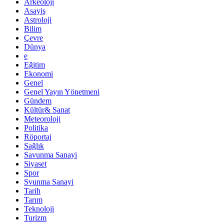
Arkeoloji
Asayiş
Astroloji
Bilim
Çevre
Dünya
e
Eğitim
Ekonomi
Genel
Genel Yayın Yönetmeni
Gündem
Kültür& Sanat
Meteoroloji
Politika
Röportaj
Sağlık
Savunma Sanayi
Siyaset
Spor
Svunma Sanayi
Tarih
Tarım
Teknoloji
Turizm