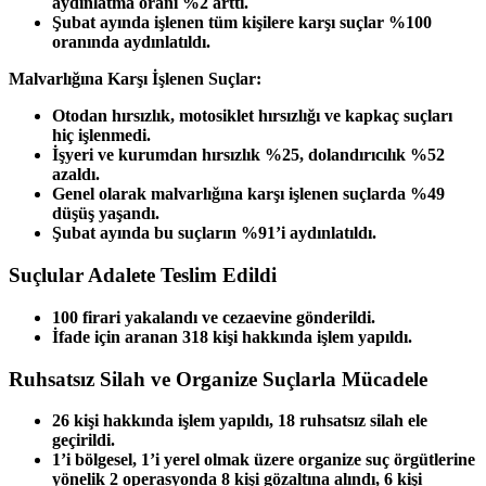
aydınlatma oranı %2 arttı.
Şubat ayında işlenen tüm kişilere karşı suçlar %100
oranında aydınlatıldı.
Malvarlığına Karşı İşlenen Suçlar:
Otodan hırsızlık, motosiklet hırsızlığı ve kapkaç suçları
hiç işlenmedi.
İşyeri ve kurumdan hırsızlık %25, dolandırıcılık %52
azaldı.
Genel olarak malvarlığına karşı işlenen suçlarda %49
düşüş yaşandı.
Şubat ayında bu suçların %91’i aydınlatıldı.
Suçlular Adalete Teslim Edildi
100 firari yakalandı ve cezaevine gönderildi.
İfade için aranan 318 kişi hakkında işlem yapıldı.
Ruhsatsız Silah ve Organize Suçlarla Mücadele
26 kişi hakkında işlem yapıldı, 18 ruhsatsız silah ele
geçirildi.
1’i bölgesel, 1’i yerel olmak üzere organize suç örgütlerine
yönelik 2 operasyonda 8 kişi gözaltına alındı, 6 kişi