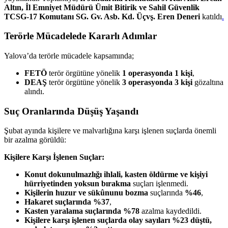
Altın, İl Emniyet Müdürü Ümit Bitirik ve Sahil Güvenlik
TCSG-17 Komutanı SG. Gv. Asb. Kd. Üçvş. Eren Deneri
katıldı
.
Terörle Mücadelede Kararlı Adımlar
Yalova’da terörle mücadele kapsamında;
FETÖ
terör örgütüne yönelik
1 operasyonda 1 kişi
,
DEAŞ
terör örgütüne yönelik
3 operasyonda 3 kişi
gözaltına
alındı.
Suç Oranlarında Düşüş Yaşandı
Şubat ayında kişilere ve malvarlığına karşı işlenen suçlarda önemli
bir azalma görüldü:
Kişilere Karşı İşlenen Suçlar:
Konut dokunulmazlığı ihlali, kasten öldürme ve kişiyi
hürriyetinden yoksun bırakma
suçları işlenmedi.
Kişilerin huzur ve sükûnunu bozma
suçlarında
%46
,
Hakaret suçlarında %37
,
Kasten yaralama suçlarında %78
azalma kaydedildi.
Kişilere karşı işlenen suçlarda olay sayıları %23 düştü,