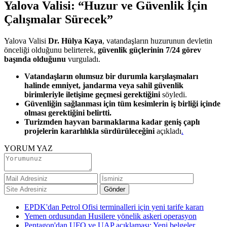
Yalova Valisi: “Huzur ve Güvenlik İçin
Çalışmalar Sürecek”
Yalova Valisi
Dr. Hülya Kaya
, vatandaşların huzurunun devletin
önceliği olduğunu belirterek,
güvenlik güçlerinin 7/24 görev
başında olduğunu
vurguladı.
Vatandaşların olumsuz bir durumla karşılaşmaları
halinde emniyet, jandarma veya sahil güvenlik
birimleriyle iletişime geçmesi gerektiğini
söyledi.
Güvenliğin sağlanması için tüm kesimlerin iş birliği içinde
olması gerektiğini belirtti.
Turizmden hayvan barınaklarına kadar geniş çaplı
projelerin kararlılıkla sürdürüleceğini
açıkladı
.
YORUM YAZ
EPDK'dan Petrol Ofisi terminalleri için yeni tarife kararı
Yemen ordusundan Husilere yönelik askeri operasyon
Pentagon'dan UFO ve UAP açıklaması: Yeni belgeler