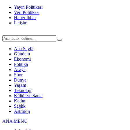
Yayın Politikası
Veri Politikası
Haber İhbar
İletişim
Ana Sayfa
Gündem
Ekonomi
Politika
Asayiş
Spor
Dünya
Yaşam
Teknoloji
Kültür ve Sanat
Kadın
Sağlık
Astroloji
ANA MENÜ