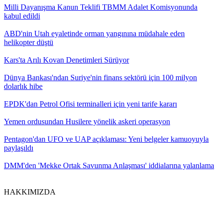
Milli Dayanışma Kanun Teklifi TBMM Adalet Komisyonunda
kabul edildi
ABD'nin Utah eyaletinde orman yangınına müdahale eden
helikopter düştü
Kars'ta Arılı Kovan Denetimleri Sürüyor
Dünya Bankası'ndan Suriye'nin finans sektörü için 100 milyon
dolarlık hibe
EPDK'dan Petrol Ofisi terminalleri için yeni tarife kararı
Yemen ordusundan Husilere yönelik askeri operasyon
Pentagon'dan UFO ve UAP açıklaması: Yeni belgeler kamuoyuyla
paylaşıldı
DMM'den 'Mekke Ortak Savunma Anlaşması' iddialarına yalanlama
HAKKIMIZDA