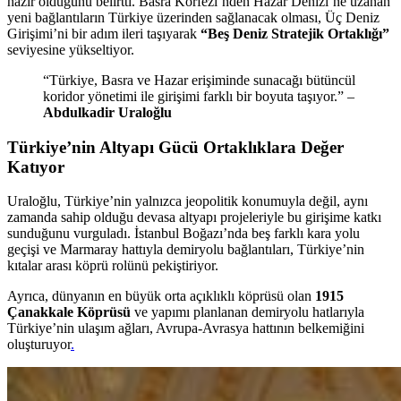
hazır olduğunu belirtti. Basra Körfezi’nden Hazar Denizi’ne uzanan
yeni bağlantıların Türkiye üzerinden sağlanacak olması, Üç Deniz
Girişimi’ni bir adım ileri taşıyarak
“Beş Deniz Stratejik Ortaklığı”
seviyesine yükseltiyor.
“Türkiye, Basra ve Hazar erişiminde sunacağı bütüncül
koridor yönetimi ile girişimi farklı bir boyuta taşıyor.” –
Abdulkadir Uraloğlu
Türkiye’nin Altyapı Gücü Ortaklıklara Değer
Katıyor
Uraloğlu, Türkiye’nin yalnızca jeopolitik konumuyla değil, aynı
zamanda sahip olduğu devasa altyapı projeleriyle bu girişime katkı
sunduğunu vurguladı. İstanbul Boğazı’nda beş farklı kara yolu
geçişi ve Marmaray hattıyla demiryolu bağlantıları, Türkiye’nin
kıtalar arası köprü rolünü pekiştiriyor.
Ayrıca, dünyanın en büyük orta açıklıklı köprüsü olan
1915
Çanakkale Köprüsü
ve yapımı planlanan demiryolu hatlarıyla
Türkiye’nin ulaşım ağları, Avrupa-Avrasya hattının belkemiğini
oluşturuyor
.