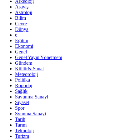
Arkeoloji
Asayiş
Astroloji
Bilim
Çevre
Dünya
e
Eğitim
Ekonomi
Genel
Genel Yayın Yönetmeni
Gündem
Kültür& Sanat
Meteoroloji
Politika
Röportaj
Sağlık
Savunma Sanayi
Siyaset
Spor
Svunma Sanayi
Tarih
Tarım
Teknoloji
Turizm