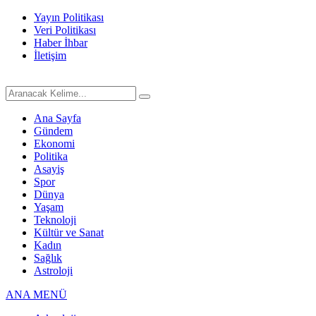
Yayın Politikası
Veri Politikası
Haber İhbar
İletişim
Ana Sayfa
Gündem
Ekonomi
Politika
Asayiş
Spor
Dünya
Yaşam
Teknoloji
Kültür ve Sanat
Kadın
Sağlık
Astroloji
ANA MENÜ