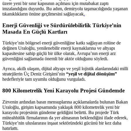
üzere yeni bir sınır kapısının açılması için mutabakat zaptı
imzalandığını duyurdu. Bu adım, demiryolu taşımacılığında yaşanan
tıkanıklıkların önüne geçilmesini sağlayacak
.
Enerji Güvenliği ve Sürdürülebilirlik Türkiye’nin
Masada En Güçlü Kartları
Türkiye’nin bölgesel enerji güvenliğine katkı sağlayan rolüne de
değinen Uraloğlu, yenilenebilir enerji kaynaklarına ve altyapı
kapasitesine sahip güçlü bir ülke olarak, Avrupa’nın enerji arz
güvenliğini sağlamada önemli bir aktör olduğunu söyledi.
Ayrıca, akıllı ulaşım, dijital altyapı ve yeşil lojistik alanlarındaki milli
stratejilerin Üç Deniz Girişimi’nin
“yeşil ve dijital dönüşüm”
hedefleriyle tam uyumlu olduğunu vurguladı.
800 Kilometrelik Yeni Karayolu Projesi Gündemde
Zirvenin ardından basın mensuplarına açıklamalarda bulunan Bakan
Uraloğlu, girişim kapsamında yaklaşık 800 kilometrelik yeni bir
karayolu projesinin gündeme geldiğini belirtti. Bu projede Türk
müteahhitlik firmalarının da yer almasının beklendiğini ifade ederek,
Türkiye’nin uluslararası inşaat sektöründeki gücünü bir kez daha
hatırlattı.