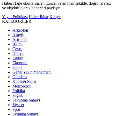
Haber Hane okurlarına en güncel ve en hızlı şekilde, doğru tarafsız
ve objektif olarak haberleri paylaşır.
Yayın Politikası
Haber İhbar
Künye
KATEGORİLER
Arkeoloji
Asayiş
Astroloji
Bilim
Çevre
Dünya
Eğitim
Ekonomi
Genel
Genel Yayın Yönetmeni
Gündem
Kültür& Sanat
Meteoroloji
Politika
Sağlık
Savunma Sanayi
Siyaset
Spor
Svunma Sanayi