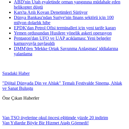
ABD'nin Utah eyaletinde orman yangınına müdahale eden
helikopter düştü
Kars'ta Arılı Kovan Denetimleri Sürüyor
Dünya Bankası'ndan Suriye'nin finans sektörü için 100
milyon dolarlık hibe
EPDK'dan Petrol Ofisi terminalleri için yeni tarife kararı
Yemen ordusundan Husilere yönelik askeri operasyon
Pentagon'dan UFO ve UAP açıklaması: Yeni belgeler
kamuoyuyla paylaşıldı
DMM'den 'Mekke Ortak Savunma Anlaşması' iddialarına
yalanlama
Sıradaki Haber
"Dijital Dünyada Din ve Ahlak" Temalı Festivalde Sinema, Ahlak
ve Sanat Buluştu
Öne Çıkan Haberler
Van TSO üyelerine okul öncesi eğitimde yüzde 20 indirim
Van Yıllardır Böyle Bir Hizmet Atağı Görmedi!