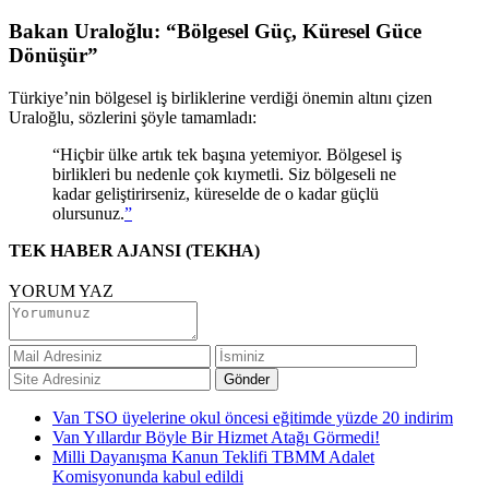
Bakan Uraloğlu: “Bölgesel Güç, Küresel Güce
Dönüşür”
Türkiye’nin bölgesel iş birliklerine verdiği önemin altını çizen
Uraloğlu, sözlerini şöyle tamamladı:
“Hiçbir ülke artık tek başına yetemiyor. Bölgesel iş
birlikleri bu nedenle çok kıymetli. Siz bölgeseli ne
kadar geliştirirseniz, küreselde de o kadar güçlü
olursunuz.
”
TEK HABER AJANSI (TEKHA)
YORUM YAZ
Van TSO üyelerine okul öncesi eğitimde yüzde 20 indirim
Van Yıllardır Böyle Bir Hizmet Atağı Görmedi!
Milli Dayanışma Kanun Teklifi TBMM Adalet
Komisyonunda kabul edildi