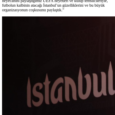
heyecanını paylaştığımız UEFA heyetleri ve kulüp temsilcileriyle,
futbolun kalbinin atacağı İstanbul’un güzelliklerini ve bu büyük
organizasyonun coşkusunu paylaştık.”