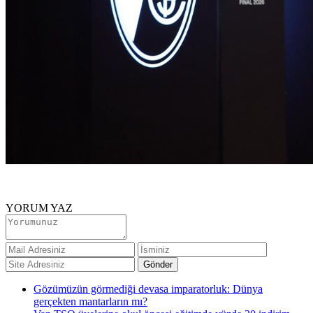
YORUM YAZ
Gözümüzün görmediği devasa imparatorluk: Dünya
gerçekten mantarların mı?