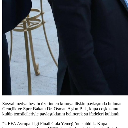
Sosyal medya hesabı üzerinden konuya ilişkin paylaşımda bulunan
Gençlik ve Spor Bakanı Dr. Osman Aşkın Bak, kupa coşkusunu
kulüp temsilcileriyle paylaştıklarını belirterek şu ifadeleri kullandı:
“UEFA Avrupa Ligi Finali Gala Yemeği’ne katıldık. Kupa