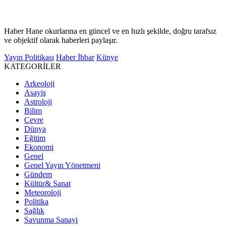
Haber Hane okurlarına en güncel ve en hızlı şekilde, doğru tarafsız
ve objektif olarak haberleri paylaşır.
Yayın Politikası
Haber İhbar
Künye
KATEGORİLER
Arkeoloji
Asayiş
Astroloji
Bilim
Çevre
Dünya
Eğitim
Ekonomi
Genel
Genel Yayın Yönetmeni
Gündem
Kültür& Sanat
Meteoroloji
Politika
Sağlık
Savunma Sanayi