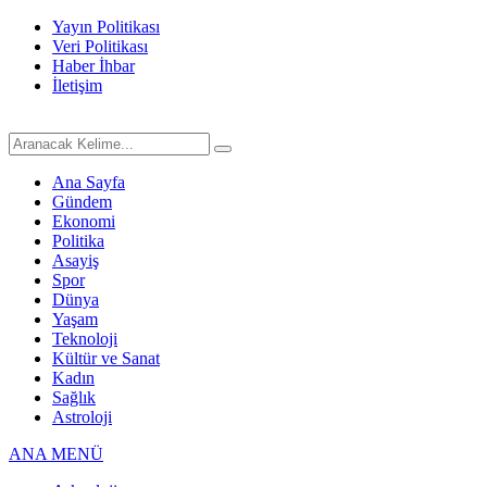
Yayın Politikası
Veri Politikası
Haber İhbar
İletişim
Ana Sayfa
Gündem
Ekonomi
Politika
Asayiş
Spor
Dünya
Yaşam
Teknoloji
Kültür ve Sanat
Kadın
Sağlık
Astroloji
ANA MENÜ