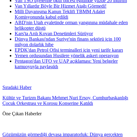
Van TSO üyelerine okul öncesi eğitimde yüzde 20 indirim
Van Yıllardır Böyle Bir Hizmet Atağı Görmedi!
Milli Dayanışma Kanun Teklifi TBMM Adalet
Komisyonunda kabul edildi
ABD'nin Utah eyaletinde orman yangınına müdahale eden
helikopter düştü
Kars'ta Arılı Kovan Denetimleri Sürüyor
Dünya Bankası'ndan Suriye'nin finans sektörü için 100
milyon dolarlık hibe
EPDK'dan Petrol Ofisi terminalleri için yeni tarife kararı
Yemen ordusundan Husilere yönelik askeri operasyon
Pentagon'dan UFO ve UAP açıklaması: Yeni belgeler
kamuoyuyla paylaşıldı
Sıradaki Haber
Kültür ve Turizm Bakanı Mehmet Nuri Ersoy, Cumhurbaşkanlığı
Çocuk Orkestrası ve Korosu Konserine Katıldı
Öne Çıkan Haberler
Gözümüzün görmediği devasa imparatorluk: Dünya gerçekten