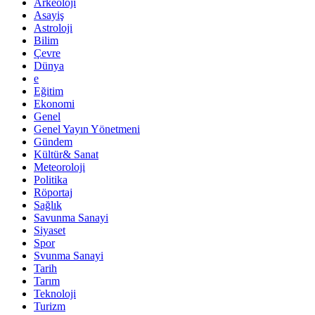
Arkeoloji
Asayiş
Astroloji
Bilim
Çevre
Dünya
e
Eğitim
Ekonomi
Genel
Genel Yayın Yönetmeni
Gündem
Kültür& Sanat
Meteoroloji
Politika
Röportaj
Sağlık
Savunma Sanayi
Siyaset
Spor
Svunma Sanayi
Tarih
Tarım
Teknoloji
Turizm