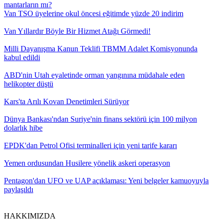
mantarların mı?
Van TSO üyelerine okul öncesi eğitimde yüzde 20 indirim
Van Yıllardır Böyle Bir Hizmet Atağı Görmedi!
Milli Dayanışma Kanun Teklifi TBMM Adalet Komisyonunda
kabul edildi
ABD'nin Utah eyaletinde orman yangınına müdahale eden
helikopter düştü
Kars'ta Arılı Kovan Denetimleri Sürüyor
Dünya Bankası'ndan Suriye'nin finans sektörü için 100 milyon
dolarlık hibe
EPDK'dan Petrol Ofisi terminalleri için yeni tarife kararı
Yemen ordusundan Husilere yönelik askeri operasyon
Pentagon'dan UFO ve UAP açıklaması: Yeni belgeler kamuoyuyla
paylaşıldı
HAKKIMIZDA