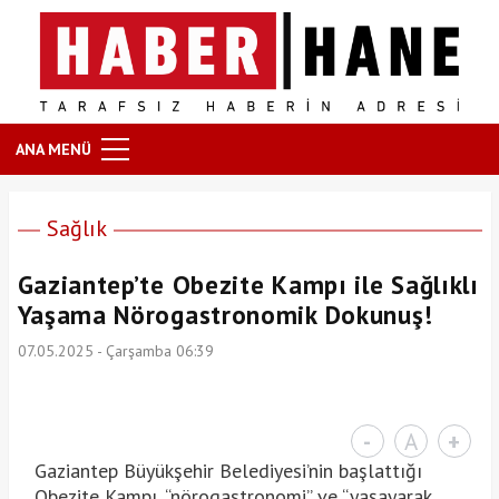
ANA MENÜ
Sağlık
Gaziantep’te Obezite Kampı ile Sağlıklı
Yaşama Nörogastronomik Dokunuş!
07.05.2025 - Çarşamba 06:39
-
A
+
Gaziantep Büyükşehir Belediyesi’nin başlattığı
Obezite Kampı, “nörogastronomi” ve “yaşayarak