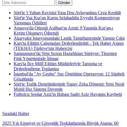
Siirt'te 5 Yaban Keçisini Yasa Dışı Avlayanlara Ceza Kesildi
Siirt'te Yaz Kur'an Kursu Selahaddin Eyyubi Kompozisyon
Yarışması Ödülleri
Amasya'da Otizmli Asilhan'ın Azmi: 9 Yaşında Kur'an-ı
Kerim Okumayı Öğrendi
Akaryakıt İstasyonundaki Lastik Tamirhanesinde Yangın Çıktı
Kars'ta Eğitim Çalışmaları Değerlendirildi - Tek Haber Ajansı
(TEKHA) Türkiye'nin Habercisi
Samsunspor'da Yeni Sezon Hazırlıkları Sürüyor: Thorsten
Fink Yönetiminde İdman
Kars'ta İlçe Millî Eğitim Müdürleriyle Tanışma ve
Değerlendirme Toplantısı
İstanbul'da "Ay Grubu" Suç Örgütüne Operasyon: 12 Şüpheli
Gözaltında
Siirt'te Trafik Denetimlerinde Yapay Zeka Dönemi: Yeni Nesil
Mobil Hız Sistemi Devrede
Futbolcu Serdar Aziz'in Babası Sadri Aziz Hayatını Kaybetti
Sıradaki Haber
2025 Yılı Emniyet ve Güvenlik Teşkilatlarında Büyük Atama: 60