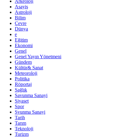
Arkeoloji
Asayiş
Astroloji
Bilim
Çevre
Dünya
e
Eğitim
Ekonomi
Genel
Genel Yayın Yönetmeni
Gündem
Kültür& Sanat
Meteoroloji
Politika
Röportaj
Sağlık
Savunma Sanayi
Siyaset
Spor
Svunma Sanayi
Tarih
Tarım
Teknoloji
Turizm