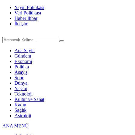
Yayın Politikası
Veri Politikası
Haber İhbar
İletişim
Ana Sayfa
Gündem
Ekonomi
Politika
Asayiş
Spor
Dünya
Yaşam
Teknoloji
Kültür ve Sanat
Kadın
Sağlık
Astroloji
ANA MENÜ