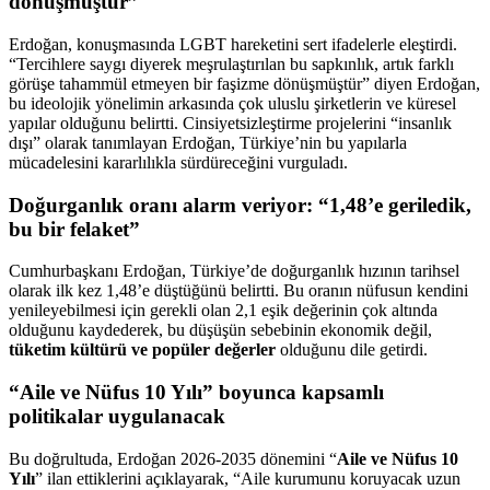
dönüşmüştür”
Erdoğan, konuşmasında LGBT hareketini sert ifadelerle eleştirdi.
“Tercihlere saygı diyerek meşrulaştırılan bu sapkınlık, artık farklı
görüşe tahammül etmeyen bir faşizme dönüşmüştür” diyen Erdoğan,
bu ideolojik yönelimin arkasında çok uluslu şirketlerin ve küresel
yapılar olduğunu belirtti. Cinsiyetsizleştirme projelerini “insanlık
dışı” olarak tanımlayan Erdoğan, Türkiye’nin bu yapılarla
mücadelesini kararlılıkla sürdüreceğini vurguladı.
Doğurganlık oranı alarm veriyor: “1,48’e geriledik,
bu bir felaket”
Cumhurbaşkanı Erdoğan, Türkiye’de doğurganlık hızının tarihsel
olarak ilk kez 1,48’e düştüğünü belirtti. Bu oranın nüfusun kendini
yenileyebilmesi için gerekli olan 2,1 eşik değerinin çok altında
olduğunu kaydederek, bu düşüşün sebebinin ekonomik değil,
tüketim kültürü ve popüler değerler
olduğunu dile getirdi.
“Aile ve Nüfus 10 Yılı” boyunca kapsamlı
politikalar uygulanacak
Bu doğrultuda, Erdoğan 2026-2035 dönemini “
Aile ve Nüfus 10
Yılı
” ilan ettiklerini açıklayarak, “Aile kurumunu koruyacak uzun