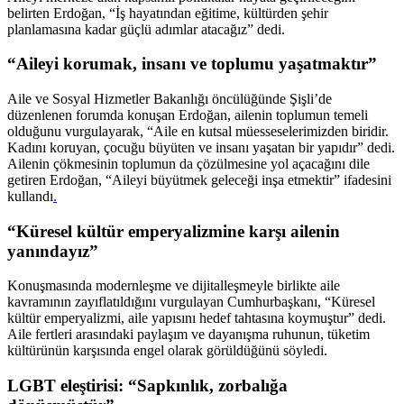
belirten Erdoğan, “İş hayatından eğitime, kültürden şehir
planlamasına kadar güçlü adımlar atacağız” dedi.
“Aileyi korumak, insanı ve toplumu yaşatmaktır”
Aile ve Sosyal Hizmetler Bakanlığı öncülüğünde Şişli’de
düzenlenen forumda konuşan Erdoğan, ailenin toplumun temeli
olduğunu vurgulayarak, “Aile en kutsal müesseselerimizden biridir.
Kadını koruyan, çocuğu büyüten ve insanı yaşatan bir yapıdır” dedi.
Ailenin çökmesinin toplumun da çözülmesine yol açacağını dile
getiren Erdoğan, “Aileyi büyütmek geleceği inşa etmektir” ifadesini
kullandı
.
“Küresel kültür emperyalizmine karşı ailenin
yanındayız”
Konuşmasında modernleşme ve dijitalleşmeyle birlikte aile
kavramının zayıflatıldığını vurgulayan Cumhurbaşkanı, “Küresel
kültür emperyalizmi, aile yapısını hedef tahtasına koymuştur” dedi.
Aile fertleri arasındaki paylaşım ve dayanışma ruhunun, tüketim
kültürünün karşısında engel olarak görüldüğünü söyledi.
LGBT eleştirisi: “Sapkınlık, zorbalığa