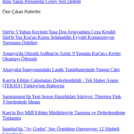
Bine Yakın Personelin Görev Yeri Değişti
Öne Çıkan Haberler
Siirt'te 5 Yaban Keçisini Yasa Dışı Avlayanlara Ceza Kesildi
Siirt'te Yaz Kur'an Kursu Selahaddin Eyyubi Kompozisyon
Yarışması Ödülleri
Amasya'da Otizmli Asilhan'ın Azmi: 9 Yaşında Kur'an-ı Kerim
Okumayı Öğrendi
Akaryakıt İstasyonundaki Lastik Tamirhanesinde Yangın Çıktı
Kars'ta Eğitim Çalışmaları Değerlendirildi - Tek Haber Ajansı
(TEKHA) Türkiye'nin Habercisi
Samsunspor'da Yeni Sezon Hazırlıkları Sürüyor: Thorsten Fink
Yönetiminde İdman
Kars'ta İlçe Millî Eğitim Müdürleriyle Tanışma ve Değerlendirme
Toplantısı
İstanbul'da "Ay Grubu" Suç Örgütüne Operasyon: 12 Şüpheli