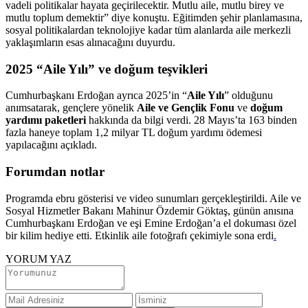
vadeli politikalar hayata geçirilecektir. Mutlu aile, mutlu birey ve
mutlu toplum demektir” diye konuştu. Eğitimden şehir planlamasına,
sosyal politikalardan teknolojiye kadar tüm alanlarda aile merkezli
yaklaşımların esas alınacağını duyurdu.
2025 “Aile Yılı” ve doğum teşvikleri
Cumhurbaşkanı Erdoğan ayrıca 2025’in “
Aile Yılı
” olduğunu
anımsatarak, gençlere yönelik
Aile ve Gençlik Fonu
ve
doğum
yardımı paketleri
hakkında da bilgi verdi. 28 Mayıs’ta 163 binden
fazla haneye toplam 1,2 milyar TL doğum yardımı ödemesi
yapılacağını açıkladı.
Forumdan notlar
Programda ebru gösterisi ve video sunumları gerçekleştirildi. Aile ve
Sosyal Hizmetler Bakanı Mahinur Özdemir Göktaş, günün anısına
Cumhurbaşkanı Erdoğan ve eşi Emine Erdoğan’a el dokuması özel
bir kilim hediye etti. Etkinlik aile fotoğrafı çekimiyle sona erdi
.
YORUM YAZ