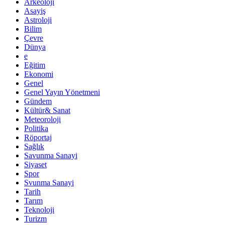
Arkeoloji
Asayiş
Astroloji
Bilim
Çevre
Dünya
e
Eğitim
Ekonomi
Genel
Genel Yayın Yönetmeni
Gündem
Kültür& Sanat
Meteoroloji
Politika
Röportaj
Sağlık
Savunma Sanayi
Siyaset
Spor
Svunma Sanayi
Tarih
Tarım
Teknoloji
Turizm