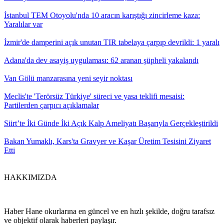
İstanbul TEM Otoyolu'nda 10 aracın karıştığı zincirleme kaza:
Yaralılar var
İzmir'de damperini açık unutan TIR tabelaya çarpıp devrildi: 1 yaralı
Adana'da dev asayiş uygulaması: 62 aranan şüpheli yakalandı
Van Gölü manzarasına yeni seyir noktası
Meclis'te 'Terörsüz Türkiye' süreci ve yasa teklifi mesaisi:
Partilerden çarpıcı açıklamalar
Siirt’te İki Günde İki Açık Kalp Ameliyatı Başarıyla Gerçekleştirildi
Bakan Yumaklı, Kars'ta Gravyer ve Kaşar Üretim Tesisini Ziyaret
Etti
HAKKIMIZDA
Haber Hane okurlarına en güncel ve en hızlı şekilde, doğru tarafsız
ve objektif olarak haberleri paylaşır.