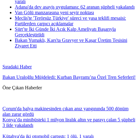
yaralı
Adana'da dev asayiş uygulaması: 62 aranan şüpheli yakalandı
Van Gölü manzarasına yeni seyir noktası
Meclis'te 'Terörsüz Türkiye' süreci ve yasa teklifi mesaisi:
Partilerden çarpıcı açıklamalar
Siirt’te İki Günde İki Açık Kalp Ameliyatı Başarıyla
Gerçekleştirildi
Bakan Yumaklı, Kars'ta Gravyer ve Kaşar Üretim Tesisini
Ziyaret Etti
Sıradaki Haber
Bakan Uraloğlu Müjdeledi: Kurban Bayramı’na Özel Tren Seferleri!
Öne Çıkan Haberler
Çorum'da balya makinesinden çıkan anız yangınında 500 dönüm
alan zarar gördü
Konya’da minibüsteki 1 milyon liralık altın ve parayı çalan 5 şüpheli
3 ilde yakalandı
Kütahya'da iki otomobil çarpıştı: 1 ölü, 1 yaralı