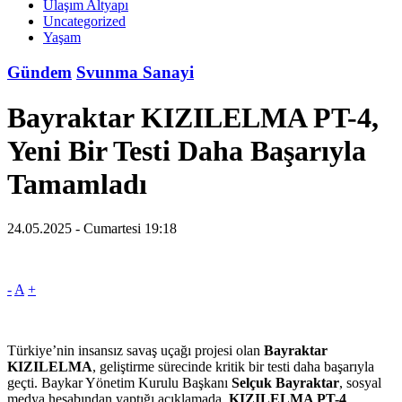
Ulaşım Altyapı
Uncategorized
Yaşam
Gündem
Svunma Sanayi
Bayraktar KIZILELMA PT-4,
Yeni Bir Testi Daha Başarıyla
Tamamladı
24.05.2025 - Cumartesi 19:18
-
A
+
Türkiye’nin insansız savaş uçağı projesi olan
Bayraktar
KIZILELMA
, geliştirme sürecinde kritik bir testi daha başarıyla
geçti. Baykar Yönetim Kurulu Başkanı
Selçuk Bayraktar
, sosyal
medya hesabından yaptığı açıklamada,
KIZILELMA PT-4