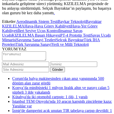
imkanlarla geliştirme süreci yürütmüş; KIZILELMA projesinde de
bu anlayışı sürdürmüştü. Selçuk Bayraktar’ın paylaşımı, bu başarıya
olan gururu bir kez daha yansıttı
.
Etiketler
Aerodinamik Sistem Testi
Baykar Teknoloji
Bayraktar
KIZILELMA
Hava-Hava Görev Kabiliyeti
Hava-Yer Görev
Kabiliyeti
İleri Seviye Uçuş Kontrol
İnsansız Savaş
Uçağı
KIZILELMA Başarı Hikayesi
PT-4 Prototip Testi
Savaş Uçağı
Mimarisi
Savunma Sanayi Testleri
Selçuk Bayraktar
Türk İHA
Projeleri
Türk Savunma Sanayi
Yerli ve Milli Teknoloji
YORUM YAZ
Çorum'da balya makinesinden çıkan anız yangınında 500
dönüm alan zarar gördü
Konya’da minibüsteki 1 milyon liralık altın ve parayı çalan 5
şüpheli 3 ilde yakalandı
Kütahya'da iki otomobil çarpıştı: 1 ölü, 1 yaralı
İstanbul TEM Otoyolu'nda 10 aracın karıştığı zincirleme kaza:
Yaralılar var
İzmir'de damperini açık unutan TIR tabelaya çarpıp devrildi: 1