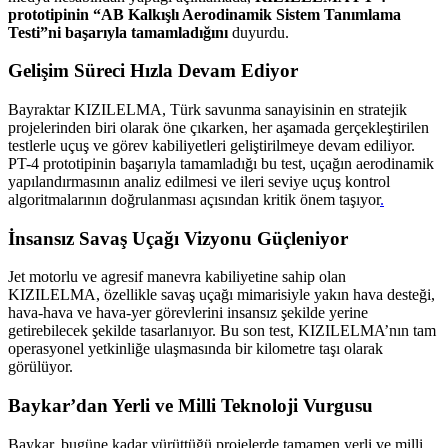
prototipinin “AB Kalkışlı Aerodinamik Sistem Tanımlama
Testi”ni başarıyla tamamladığını
duyurdu.
Gelişim Süreci Hızla Devam Ediyor
Bayraktar KIZILELMA, Türk savunma sanayisinin en stratejik
projelerinden biri olarak öne çıkarken, her aşamada gerçekleştirilen
testlerle uçuş ve görev kabiliyetleri geliştirilmeye devam ediliyor.
PT-4 prototipinin başarıyla tamamladığı bu test, uçağın aerodinamik
yapılandırmasının analiz edilmesi ve ileri seviye uçuş kontrol
algoritmalarının doğrulanması açısından kritik önem taşıyor
.
İnsansız Savaş Uçağı Vizyonu Güçleniyor
Jet motorlu ve agresif manevra kabiliyetine sahip olan
KIZILELMA, özellikle savaş uçağı mimarisiyle yakın hava desteği,
hava-hava ve hava-yer görevlerini insansız şekilde yerine
getirebilecek şekilde tasarlanıyor. Bu son test, KIZILELMA’nın tam
operasyonel yetkinliğe ulaşmasında bir kilometre taşı olarak
görülüyor.
Baykar’dan Yerli ve Milli Teknoloji Vurgusu
Baykar, bugüne kadar yürüttüğü projelerde tamamen yerli ve milli