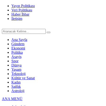
Yayın Politikası
Veri Politikası
Haber İhbar
İletişim
Ana Sayfa
Gündem
Ekonomi
Politika
Asayiş
Spor
Dünya
Yaşam
Teknoloji
Kültür ve Sanat
Kadın
Sağlık
Astroloji
ANA MENÜ