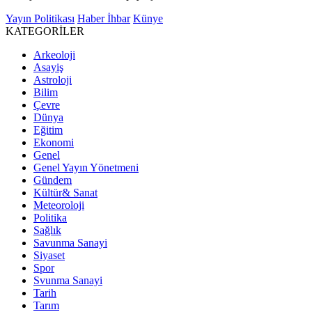
Yayın Politikası
Haber İhbar
Künye
KATEGORİLER
Arkeoloji
Asayiş
Astroloji
Bilim
Çevre
Dünya
Eğitim
Ekonomi
Genel
Genel Yayın Yönetmeni
Gündem
Kültür& Sanat
Meteoroloji
Politika
Sağlık
Savunma Sanayi
Siyaset
Spor
Svunma Sanayi
Tarih
Tarım