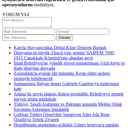
operasyonlarını
sürdürüyor
.
YORUM YAZ
Kars'ta Hayvancılıkta Dijital Küpe Dönemi Başladı
Dünyanın en büyük 3'üncü vinç gemisi 'SAIPEM 7000',
1915 Çanakkale Köprüsü'nün altından geçti
İzmit Belediyesi'ne yönelik rüşvet soruşturması: Gizli kayıt ve
ifade detayları dosyada
Zonguldak'ta evinde ölü bulundu: Kesin ölüm nedeni
otopsiyle belirlenecek
Samsunspor İtalyan stoper Gabriele Guarino'yu kadrosuna
kattı
Adana’da servis plakası ihalesi gerginliği: Belediyeye girmek
isteyen gruba müdahale
Türkiye, Suudi Arabistan ve Pakistan arasında Mekke Ortak
Savunma Anlaşması imzalandı
Gökhan Türkeş Öngel'den Şampiyon Atlet Ada Buse
Özadlı'ya Tebrik Ziyareti
Hepsiburada araştırması açıkladı: Güneş koruyucu satışları