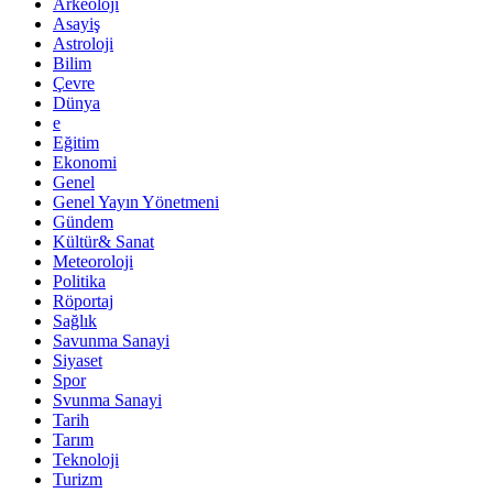
Arkeoloji
Asayiş
Astroloji
Bilim
Çevre
Dünya
e
Eğitim
Ekonomi
Genel
Genel Yayın Yönetmeni
Gündem
Kültür& Sanat
Meteoroloji
Politika
Röportaj
Sağlık
Savunma Sanayi
Siyaset
Spor
Svunma Sanayi
Tarih
Tarım
Teknoloji
Turizm