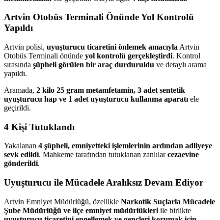
Artvin Otobüs Terminali Önünde Yol Kontrolü
Yapıldı
Artvin polisi,
uyuşturucu ticaretini önlemek amacıyla
Artvin
Otobüs Terminali önünde
yol kontrolü gerçekleştirdi
. Kontrol
sırasında
şüpheli görülen bir araç durduruldu
ve detaylı arama
yapıldı.
Aramada,
2 kilo 25 gram metamfetamin, 3 adet sentetik
uyuşturucu hap ve 1 adet uyuşturucu kullanma aparatı
ele
geçirildi.
4 Kişi Tutuklandı
Yakalanan
4 şüpheli, emniyetteki işlemlerinin ardından adliyeye
sevk edildi
. Mahkeme tarafından tutuklanan zanlılar
cezaevine
gönderildi
.
Uyuşturucu ile Mücadele Aralıksız Devam Ediyor
Artvin Emniyet Müdürlüğü, özellikle
Narkotik Suçlarla Mücadele
Şube Müdürlüğü ve ilçe emniyet müdürlükleri
ile birlikte
uyuşturucu ticaretini engellemek ve gençleri korumak için