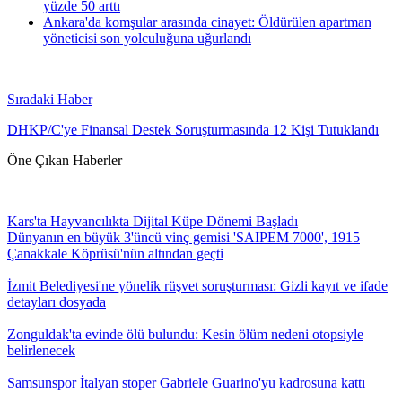
yüzde 50 arttı
Ankara'da komşular arasında cinayet: Öldürülen apartman
yöneticisi son yolculuğuna uğurlandı
Sıradaki Haber
DHKP/C'ye Finansal Destek Soruşturmasında 12 Kişi Tutuklandı
Öne Çıkan Haberler
Kars'ta Hayvancılıkta Dijital Küpe Dönemi Başladı
Dünyanın en büyük 3'üncü vinç gemisi 'SAIPEM 7000', 1915
Çanakkale Köprüsü'nün altından geçti
İzmit Belediyesi'ne yönelik rüşvet soruşturması: Gizli kayıt ve ifade
detayları dosyada
Zonguldak'ta evinde ölü bulundu: Kesin ölüm nedeni otopsiyle
belirlenecek
Samsunspor İtalyan stoper Gabriele Guarino'yu kadrosuna kattı