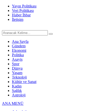
Yayın Politikası
Veri Politikası
Haber İhbar
İletişim
Ana Sayfa
Gündem
Ekonomi
Politika
Asayiş
Spor
Dünya
Yaşam
Teknoloji
Kültür ve Sanat
Kadın
Sağlık
Astroloji
ANA MENÜ