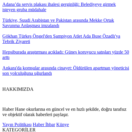
Adana’da servis plakası ihalesi gerginliği: Belediyeye girmek
isteyen gruba müdahale
Türkiye, Suudi Arabistan ve Pakistan arasında Mekke Ortak
Savunma Anlaşması imzalandı
Gökhan Türkeş Öngel'den Şampiyon Atlet Ada Buse Özadlı'ya
Tebrik Ziyareti
Hepsiburada araştırması açıkladı: Güneş koruyucu satışları yüzde 50
arttı
Ankara'da komşular arasında cinayet: Öldürülen apartman yöneticisi
son yolculuğuna uğurlandı
HAKKIMIZDA
Haber Hane okurlarına en güncel ve en hızlı şekilde, doğru tarafsız
ve objektif olarak haberleri paylaşır.
Yayın Politikası
Haber İhbar
Künye
KATEGORİLER