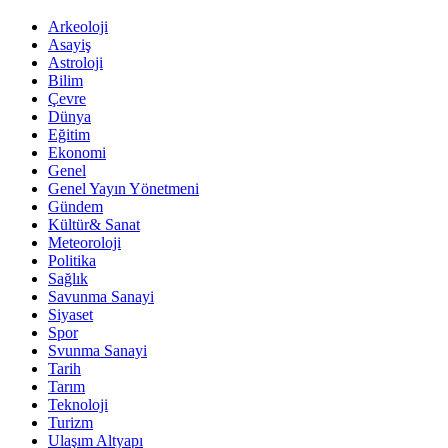
Arkeoloji
Asayiş
Astroloji
Bilim
Çevre
Dünya
Eğitim
Ekonomi
Genel
Genel Yayın Yönetmeni
Gündem
Kültür& Sanat
Meteoroloji
Politika
Sağlık
Savunma Sanayi
Siyaset
Spor
Svunma Sanayi
Tarih
Tarım
Teknoloji
Turizm
Ulaşım Altyapı